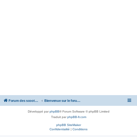
Forum des scooters SYM - GTS -MAXSYM - CRUISYM - JOYMAX - Maxsym TL
Bienvenue sur le forum des scooters de la gamme SYM
Développé par
phpBB
® Forum Software © phpBB Limited
Traduit par
phpBB-fr.com
phpBB SiteMaker
Confidentialité
|
Conditions