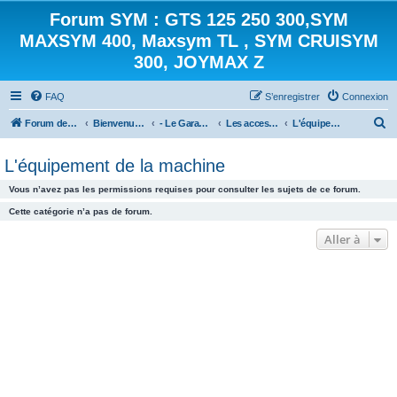
Forum SYM : GTS 125 250 300,SYM
MAXSYM 400, Maxsym TL , SYM CRUISYM
300, JOYMAX Z
FAQ
S’enregistrer
Connexion
R
Forum des scooters SYM - GTS -MAXSYM - CRUISYM - JOYMAX - Maxsym TL
Bienvenue sur le forum des scooters de la gamme SYM
- Le Garage -
Les accessoires
L'équipement de la machine
e
L'équipement de la machine
c
h
Vous n’avez pas les permissions requises pour consulter les sujets de ce forum.
e
Cette catégorie n’a pas de forum.
r
Aller à
c
h
e
r