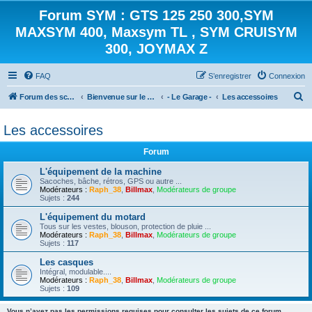
Forum SYM : GTS 125 250 300,SYM
MAXSYM 400, Maxsym TL , SYM CRUISYM
300, JOYMAX Z
FAQ
S’enregistrer
Connexion
R
Forum des scooters SYM - GTS -MAXSYM - CRUISYM - JOYMAX - Maxsym TL
Bienvenue sur le forum des scooters de la gamme SYM
- Le Garage -
Les accessoires
e
Les accessoires
c
h
Forum
e
L'équipement de la machine
r
Sacoches, bâche, rétros, GPS ou autre ...
Modérateurs :
Raph_38
,
Billmax
,
Modérateurs de groupe
c
Sujets :
244
h
L'équipement du motard
Tous sur les vestes, blouson, protection de pluie ...
e
Modérateurs :
Raph_38
,
Billmax
,
Modérateurs de groupe
Sujets :
117
r
Les casques
Intégral, modulable....
Modérateurs :
Raph_38
,
Billmax
,
Modérateurs de groupe
Sujets :
109
Vous n’avez pas les permissions requises pour consulter les sujets de ce forum.