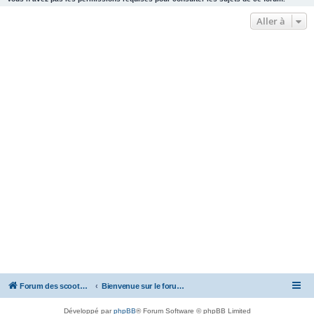
Aller à
Forum des scooters SYM - GTS -MAXSYM - CRUISYM - JOYMAX - Maxsym TL
Bienvenue sur le forum des scooters de la gamme SYM
Développé par
phpBB
® Forum Software © phpBB Limited