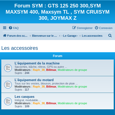
Forum SYM : GTS 125 250 300,SYM
MAXSYM 400, Maxsym TL , SYM CRUISYM
300, JOYMAX Z
FAQ
S’enregistrer
Connexion
R
Forum des scooters SYM - GTS -MAXSYM - CRUISYM - JOYMAX - Maxsym TL
Bienvenue sur le forum des scooters de la gamme SYM
- Le Garage -
Les accessoires
e
Les accessoires
c
h
Forum
e
L'équipement de la machine
r
Sacoches, bâche, rétros, GPS ou autre ...
Modérateurs :
Raph_38
,
Billmax
,
Modérateurs de groupe
c
Sujets :
244
h
L'équipement du motard
Tous sur les vestes, blouson, protection de pluie ...
e
Modérateurs :
Raph_38
,
Billmax
,
Modérateurs de groupe
Sujets :
117
r
Les casques
Intégral, modulable....
Modérateurs :
Raph_38
,
Billmax
,
Modérateurs de groupe
Sujets :
109