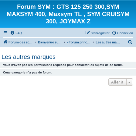
Forum SYM : GTS 125 250 300,SYM
MAXSYM 400, Maxsym TL , SYM CRUISYM
300, JOYMAX Z
FAQ
S’enregistrer
Connexion
R
Forum des scooters SYM - GTS -MAXSYM - CRUISYM - JOYMAX - Maxsym TL
Bienvenue sur le forum des scooters de la gamme SYM
- Forum principal -
Les autres marques
e
Les autres marques
c
h
Vous n’avez pas les permissions requises pour consulter les sujets de ce forum.
e
Cette catégorie n’a pas de forum.
r
Aller à
c
h
e
r