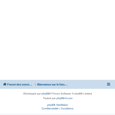
Forum des scooters SYM - GTS -MAXSYM - CRUISYM - JOYMAX - Maxsym TL
Bienvenue sur le forum des scooters de la gamme SYM
Développé par
phpBB
® Forum Software © phpBB Limited
Traduit par
phpBB-fr.com
phpBB SiteMaker
Confidentialité
|
Conditions