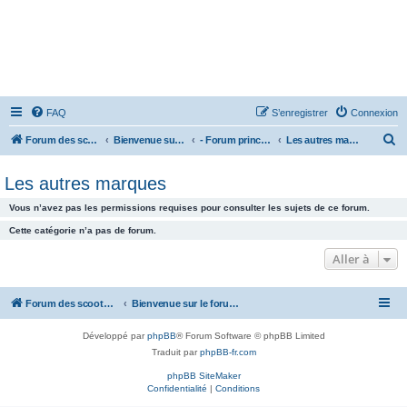
FAQ
S’enregistrer
Connexion
R
Forum des scooters SYM - GTS -MAXSYM - CRUISYM - JOYMAX - Maxsym TL
Bienvenue sur le forum des scooters de la gamme SYM
- Forum principal -
Les autres marques
e
Les autres marques
c
h
Vous n’avez pas les permissions requises pour consulter les sujets de ce forum.
e
Cette catégorie n’a pas de forum.
r
Aller à
c
h
Forum des scooters SYM - GTS -MAXSYM - CRUISYM - JOYMAX - Maxsym TL
Bienvenue sur le forum des scooters de la gamme SYM
e
r
Développé par
phpBB
® Forum Software © phpBB Limited
Traduit par
phpBB-fr.com
phpBB SiteMaker
Confidentialité
|
Conditions