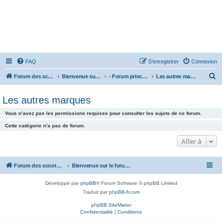
FAQ
S’enregistrer
Connexion
R
Forum des scooters SYM - GTS -MAXSYM - CRUISYM - JOYMAX - Maxsym TL
Bienvenue sur le forum des scooters de la gamme SYM
- Forum principal -
Les autres marques
e
Les autres marques
c
h
Vous n’avez pas les permissions requises pour consulter les sujets de ce forum.
e
Cette catégorie n’a pas de forum.
r
Aller à
c
h
Forum des scooters SYM - GTS -MAXSYM - CRUISYM - JOYMAX - Maxsym TL
Bienvenue sur le forum des scooters de la gamme SYM
e
r
Développé par
phpBB
® Forum Software © phpBB Limited
Traduit par
phpBB-fr.com
phpBB SiteMaker
Confidentialité
|
Conditions