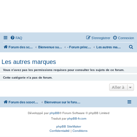
FAQ
S’enregistrer
Connexion
R
Forum des scooters SYM - GTS -MAXSYM - CRUISYM - JOYMAX - Maxsym TL
Bienvenue sur le forum des scooters de la gamme SYM
- Forum principal -
Les autres marques
e
Les autres marques
c
h
Vous n’avez pas les permissions requises pour consulter les sujets de ce forum.
e
Cette catégorie n’a pas de forum.
r
Aller à
c
h
Forum des scooters SYM - GTS -MAXSYM - CRUISYM - JOYMAX - Maxsym TL
Bienvenue sur le forum des scooters de la gamme SYM
e
r
Développé par
phpBB
® Forum Software © phpBB Limited
Traduit par
phpBB-fr.com
phpBB SiteMaker
Confidentialité
|
Conditions