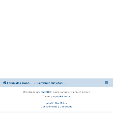
Forum des scooters SYM - GTS -MAXSYM - CRUISYM - JOYMAX - Maxsym TL
Bienvenue sur le forum des scooters de la gamme SYM
Développé par
phpBB
® Forum Software © phpBB Limited
Traduit par
phpBB-fr.com
phpBB SiteMaker
Confidentialité
|
Conditions