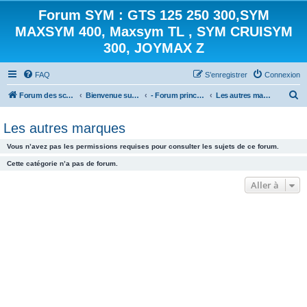
Forum SYM : GTS 125 250 300,SYM
MAXSYM 400, Maxsym TL , SYM CRUISYM
300, JOYMAX Z
FAQ
S’enregistrer
Connexion
R
Forum des scooters SYM - GTS -MAXSYM - CRUISYM - JOYMAX - Maxsym TL
Bienvenue sur le forum des scooters de la gamme SYM
- Forum principal -
Les autres marques
e
Les autres marques
c
h
Vous n’avez pas les permissions requises pour consulter les sujets de ce forum.
e
Cette catégorie n’a pas de forum.
r
Aller à
c
h
e
r