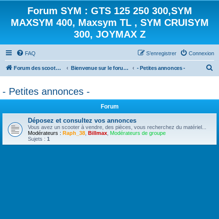
Forum SYM : GTS 125 250 300,SYM
MAXSYM 400, Maxsym TL , SYM CRUISYM
300, JOYMAX Z
FAQ
S’enregistrer
Connexion
R
Forum des scooters SYM - GTS -MAXSYM - CRUISYM - JOYMAX - Maxsym TL
Bienvenue sur le forum des scooters de la gamme SYM
- Petites annonces -
e
- Petites annonces -
c
h
Forum
e
Déposez et consultez vos annonces
r
Vous avez un scooter à vendre, des pièces, vous recherchez du matériel...
Modérateurs :
Raph_38
,
Billmax
,
Modérateurs de groupe
c
Sujets :
1
h
e
r