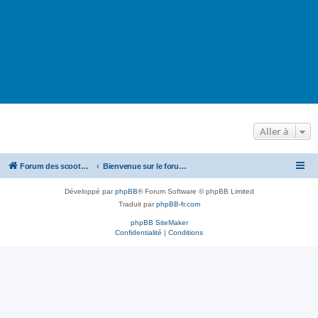
Aller à
Forum des scooters SYM - GTS -MAXSYM - CRUISYM - JOYMAX - Maxsym TL
Bienvenue sur le forum des scooters de la gamme SYM
Développé par
phpBB
® Forum Software © phpBB Limited
Traduit par
phpBB-fr.com
phpBB SiteMaker
Confidentialité
|
Conditions