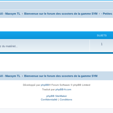
AX - Maxsym TL
Bienvenue sur le forum des scooters de la gamme SYM
- Petite
SUJETS
1
du matériel...
AX - Maxsym TL
Bienvenue sur le forum des scooters de la gamme SYM
Développé par
phpBB
® Forum Software © phpBB Limited
Traduit par
phpBB-fr.com
phpBB SiteMaker
Confidentialité
|
Conditions