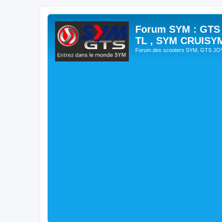
Forum SYM : GTS
TL , SYM CRUISY
Forum des scooters SYM, GTS J