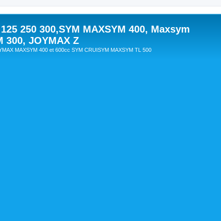
 125 250 300,SYM MAXSYM 400, Maxsym
M 300, JOYMAX Z
OYMAX MAXSYM 400 et 600cc SYM CRUISYM MAXSYM TL 500