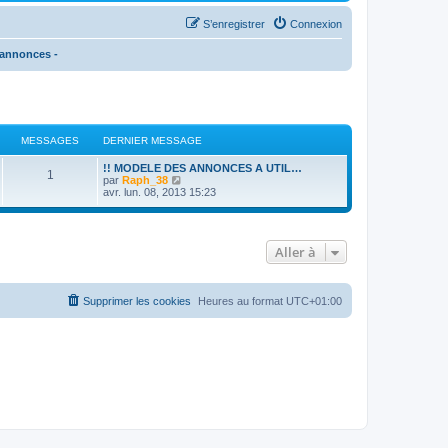
S’enregistrer
Connexion
s annonces -
MESSAGES
DERNIER MESSAGE
!! MODELE DES ANNONCES A UTIL…
1
V
par
Raph_38
o
avr. lun. 08, 2013 15:23
i
r
l
e
Aller à
d
e
r
n
i
Supprimer les cookies
Heures au format
UTC+01:00
e
r
m
e
s
s
a
g
e