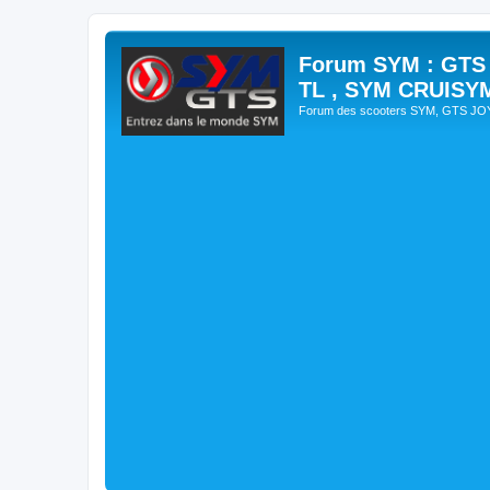
Forum SYM : GTS
TL , SYM CRUISY
Forum des scooters SYM, GTS J