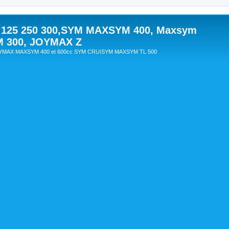
 125 250 300,SYM MAXSYM 400, Maxsym
M 300, JOYMAX Z
OYMAX MAXSYM 400 et 600cc SYM CRUISYM MAXSYM TL 500