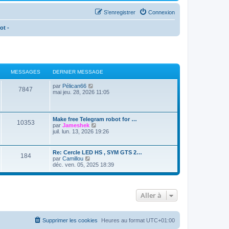
S’enregistrer
Connexion
ot -
MESSAGES
DERNIER MESSAGE
V
par
Pélican66
7847
o
mai jeu. 28, 2026 11:05
i
r
l
e
Make free Telegram robot for …
10353
d
V
par
Jameshek
e
o
juil. lun. 13, 2026 19:26
r
i
n
r
i
l
Re: Cercle LED HS , SYM GTS 2…
e
184
e
V
par
Camillou
r
d
o
déc. ven. 05, 2025 18:39
m
e
i
e
r
r
s
n
l
s
i
e
a
e
Aller à
d
g
r
e
e
m
r
e
n
s
i
Supprimer les cookies
Heures au format
UTC+01:00
s
e