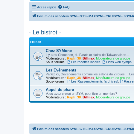
Accès rapide
FAQ
Forum des scooters SYM - GTS -MAXSYM - CRUISYM - JOYM
- Le bistrot -
FORUM
Chez SYMone
Il y a du Chouchen, du Pastis et pleins de Taiwannaises...
Modérateurs :
Raph_38
,
Billmax
,
Modérateurs de groupe
Sous-forums :
Les recettes locales
,
Liens web sympa
Les Evénements
Parlez ici, d'évènements comme les salons du 2 roues ... 
Modérateurs :
Raph_38
,
Billmax
,
Modérateurs de groupe
Sous-forums :
Les Rassemblements [archives]
,
Rasse
Appel de phare
Vous avez croisé un SYM, peut être un membre?
Modérateurs :
Raph_38
,
Billmax
,
Modérateurs de groupe
Forum des scooters SYM - GTS -MAXSYM - CRUISYM - JOYM