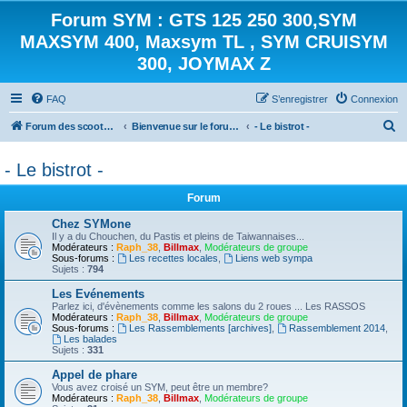
Forum SYM : GTS 125 250 300,SYM
MAXSYM 400, Maxsym TL , SYM CRUISYM
300, JOYMAX Z
FAQ
S’enregistrer
Connexion
R
Forum des scooters SYM - GTS -MAXSYM - CRUISYM - JOYMAX - Maxsym TL
Bienvenue sur le forum des scooters de la gamme SYM
- Le bistrot -
e
- Le bistrot -
c
h
Forum
e
Chez SYMone
r
Il y a du Chouchen, du Pastis et pleins de Taiwannaises...
Modérateurs :
Raph_38
,
Billmax
,
Modérateurs de groupe
c
Sous-forums :
Les recettes locales
,
Liens web sympa
Sujets :
794
h
Les Evénements
e
Parlez ici, d'évènements comme les salons du 2 roues ... Les RASSOS
Modérateurs :
Raph_38
,
Billmax
,
Modérateurs de groupe
r
Sous-forums :
Les Rassemblements [archives]
,
Rassemblement 2014
,
Les balades
Sujets :
331
Appel de phare
Vous avez croisé un SYM, peut être un membre?
Modérateurs :
Raph_38
,
Billmax
,
Modérateurs de groupe