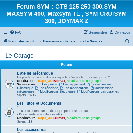
Forum SYM : GTS 125 250 300,SYM
MAXSYM 400, Maxsym TL , SYM CRUISYM
300, JOYMAX Z
FAQ
S’enregistrer
Connexion
R
Forum des scooters SYM - GTS -MAXSYM - CRUISYM - JOYMAX - Maxsym TL
Bienvenue sur le forum des scooters de la gamme SYM
- Le Garage -
e
- Le Garage -
c
h
Forum
e
L'atelier mécanique
r
Un problème, un bruit vous inquiète ? Vous chercher une pièce ?
Modérateurs :
Raph_38
,
Billmax
,
Modérateurs de groupe
c
Sous-forums :
Les pneus
,
L'échappement
,
La mécanique
,
L'électrique
,
Les révisions
,
Les modifications
,
Modifications
h
mécaniques
,
Modifications électriques
,
Modifications carrosseries
Sujets :
3636
e
Les Tutos et Documents
r
*
- Tutoriels communs mécanique pour tous 2 roues.
- Documentations (Notices etc)
Modérateurs :
Raph_38
,
Billmax
,
Modérateurs de groupe
Sujets :
13
Les accessoires