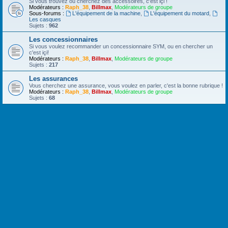
Si vous trouvez ou cherchez des accessoires, c'est içi !
Modérateurs :
Raph_38
,
Billmax
,
Modérateurs de groupe
Sous-forums :
L'équipement de la machine
,
L'équipement du motard
,
Les casques
Sujets :
962
Les concessionnaires
Si vous voulez recommander un concessionnaire SYM, ou en chercher un
c'est içi!
Modérateurs :
Raph_38
,
Billmax
,
Modérateurs de groupe
Sujets :
217
Les assurances
Vous cherchez une assurance, vous voulez en parler, c'est la bonne rubrique !
Modérateurs :
Raph_38
,
Billmax
,
Modérateurs de groupe
Sujets :
68