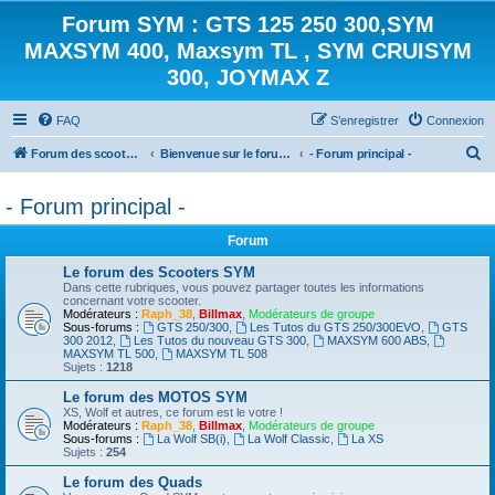
Forum SYM : GTS 125 250 300,SYM
MAXSYM 400, Maxsym TL , SYM CRUISYM
300, JOYMAX Z
FAQ
S’enregistrer
Connexion
R
Forum des scooters SYM - GTS -MAXSYM - CRUISYM - JOYMAX - Maxsym TL
Bienvenue sur le forum des scooters de la gamme SYM
- Forum principal -
e
- Forum principal -
c
h
Forum
e
Le forum des Scooters SYM
r
Dans cette rubriques, vous pouvez partager toutes les informations
concernant votre scooter.
c
Modérateurs :
Raph_38
,
Billmax
,
Modérateurs de groupe
Sous-forums :
GTS 250/300
,
Les Tutos du GTS 250/300EVO
,
GTS
h
300 2012
,
Les Tutos du nouveau GTS 300
,
MAXSYM 600 ABS
,
MAXSYM TL 500
,
MAXSYM TL 508
e
Sujets :
1218
r
Le forum des MOTOS SYM
XS, Wolf et autres, ce forum est le votre !
Modérateurs :
Raph_38
,
Billmax
,
Modérateurs de groupe
Sous-forums :
La Wolf SB(i)
,
La Wolf Classic
,
La XS
Sujets :
254
Le forum des Quads