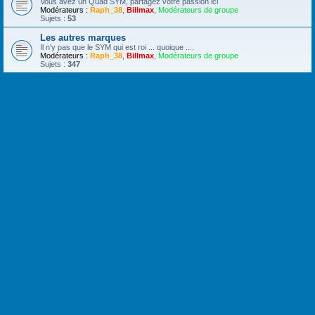
Vous avez un Quad SYM, partagez votre passion ici
Modérateurs :
Raph_38
,
Billmax
,
Modérateurs de groupe
Sujets :
53
Les autres marques
Il n'y pas que le SYM qui est roi ... quoique ....
Modérateurs :
Raph_38
,
Billmax
,
Modérateurs de groupe
Sujets :
347