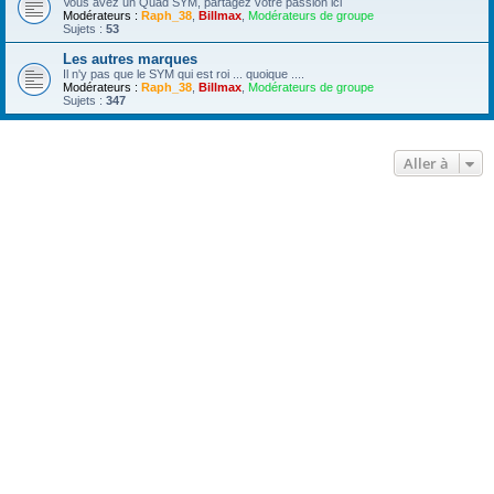
Vous avez un Quad SYM, partagez votre passion ici
Modérateurs :
Raph_38
,
Billmax
,
Modérateurs de groupe
Sujets :
53
Les autres marques
Il n'y pas que le SYM qui est roi ... quoique ....
Modérateurs :
Raph_38
,
Billmax
,
Modérateurs de groupe
Sujets :
347
Aller à