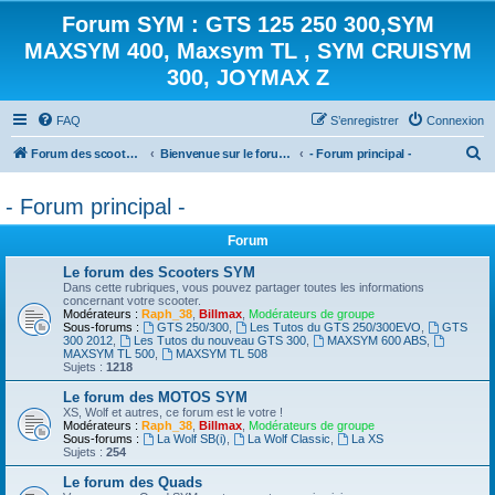
Forum SYM : GTS 125 250 300,SYM
MAXSYM 400, Maxsym TL , SYM CRUISYM
300, JOYMAX Z
FAQ
S’enregistrer
Connexion
R
Forum des scooters SYM - GTS -MAXSYM - CRUISYM - JOYMAX - Maxsym TL
Bienvenue sur le forum des scooters de la gamme SYM
- Forum principal -
e
- Forum principal -
c
h
Forum
e
Le forum des Scooters SYM
r
Dans cette rubriques, vous pouvez partager toutes les informations
concernant votre scooter.
c
Modérateurs :
Raph_38
,
Billmax
,
Modérateurs de groupe
Sous-forums :
GTS 250/300
,
Les Tutos du GTS 250/300EVO
,
GTS
h
300 2012
,
Les Tutos du nouveau GTS 300
,
MAXSYM 600 ABS
,
MAXSYM TL 500
,
MAXSYM TL 508
e
Sujets :
1218
r
Le forum des MOTOS SYM
XS, Wolf et autres, ce forum est le votre !
Modérateurs :
Raph_38
,
Billmax
,
Modérateurs de groupe
Sous-forums :
La Wolf SB(i)
,
La Wolf Classic
,
La XS
Sujets :
254
Le forum des Quads