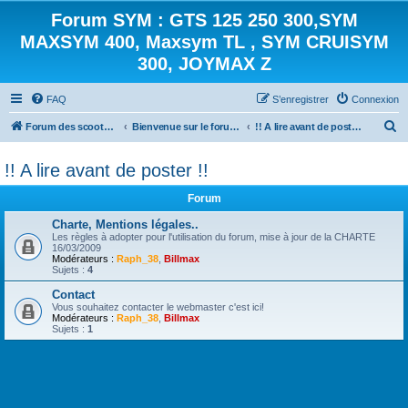
Forum SYM : GTS 125 250 300,SYM
MAXSYM 400, Maxsym TL , SYM CRUISYM
300, JOYMAX Z
FAQ
S’enregistrer
Connexion
R
Forum des scooters SYM - GTS -MAXSYM - CRUISYM - JOYMAX - Maxsym TL
Bienvenue sur le forum des scooters de la gamme SYM
!! A lire avant de poster !!
e
!! A lire avant de poster !!
c
h
Forum
e
Charte, Mentions légales..
r
Les règles à adopter pour l'utilisation du forum, mise à jour de la CHARTE
16/03/2009
c
Modérateurs :
Raph_38
,
Billmax
Sujets :
4
h
Contact
e
Vous souhaitez contacter le webmaster c'est ici!
Modérateurs :
Raph_38
,
Billmax
r
Sujets :
1