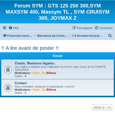
Forum SYM : GTS 125 250 300,SYM
MAXSYM 400, Maxsym TL , SYM CRUISYM
300, JOYMAX Z
FAQ
S’enregistrer
Connexion
R
Forum des scooters SYM - GTS -MAXSYM - CRUISYM - JOYMAX - Maxsym TL
Bienvenue sur le forum des scooters de la gamme SYM
!! A lire avant de poster !!
e
!! A lire avant de poster !!
c
h
Forum
e
Charte, Mentions légales..
r
Les règles à adopter pour l'utilisation du forum, mise à jour de la CHARTE
16/03/2009
c
Modérateurs :
Raph_38
,
Billmax
Sujets :
4
h
Contact
e
Vous souhaitez contacter le webmaster c'est ici!
Modérateurs :
Raph_38
,
Billmax
r
Sujets :
1
Aller à