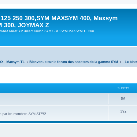
 125 250 300,SYM MAXSYM 400, Maxsym
M 300, JOYMAX Z
OYMAX MAXSYM 400 et 600cc SYM CRUISYM MAXSYM TL 500
AX - Maxsym TL
Bienvenue sur le forum des scooters de la gamme SYM
- Le bistr
SUJETS
56
392
nnés par les membres SYMISTES!