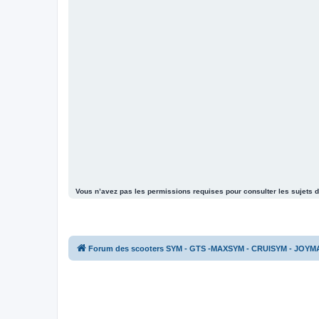
Vous n’avez pas les permissions requises pour consulter les sujets d
Forum des scooters SYM - GTS -MAXSYM - CRUISYM - JOYM