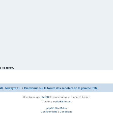
e ce forum.
AX - Maxsym TL
Bienvenue sur le forum des scooters de la gamme SYM
Développé par
phpBB
® Forum Software © phpBB Limited
Traduit par
phpBB-fr.com
phpBB SiteMaker
Confidentialité
|
Conditions