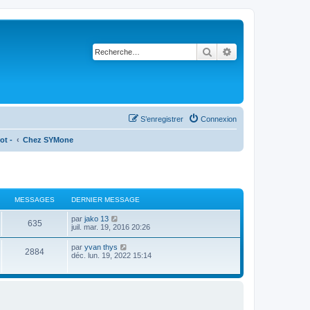
Rechercher
Recherche avancé
S’enregistrer
Connexion
ot -
Chez SYMone
MESSAGES
DERNIER MESSAGE
V
par
jako 13
635
o
juil. mar. 19, 2016 20:26
i
r
V
par
yvan thys
2884
l
o
déc. lun. 19, 2022 15:14
e
i
d
r
e
l
r
e
n
d
i
e
e