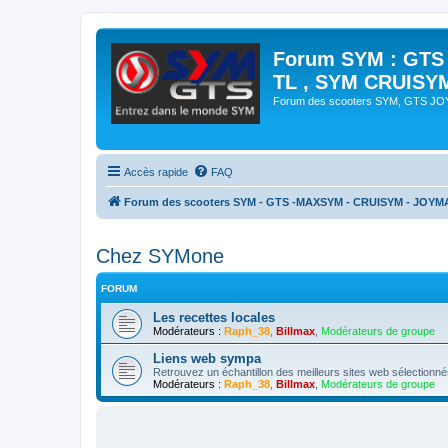
Forum SYM : GTS
TL , SYM CRUISY
Forum des scooters SYM, GTS J
Accès rapide
FAQ
Forum des scooters SYM - GTS -MAXSYM - CRUISYM - JOYM
Chez SYMone
FORUM
Les recettes locales
Modérateurs :
Raph_38
,
Billmax
,
Modérateurs de groupe
Liens web sympa
Retrouvez un échantillon des meilleurs sites web sélectio
Modérateurs :
Raph_38
,
Billmax
,
Modérateurs de groupe