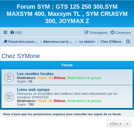
Forum SYM : GTS 125 250 300,SYM
MAXSYM 400, Maxsym TL , SYM CRUISYM
300, JOYMAX Z
FAQ
S’enregistrer
Connexion
R
Forum des scooters SYM - GTS -MAXSYM - CRUISYM - JOYMAX - Maxsym TL
Bienvenue sur le forum des scooters de la gamme SYM
- Le bistrot -
Chez SYMone
e
Chez SYMone
c
h
Forum
e
Les recettes locales
r
Modérateurs :
Raph_38
,
Billmax
,
Modérateurs de groupe
Sujets :
56
c
Liens web sympa
h
Retrouvez un échantillon des meilleurs sites web sélectionnés par les
membres SYMISTES!
e
Modérateurs :
Raph_38
,
Billmax
,
Modérateurs de groupe
Sujets :
392
r
Vous n’avez pas les permissions requises pour consulter les sujets de ce forum.
Aller à