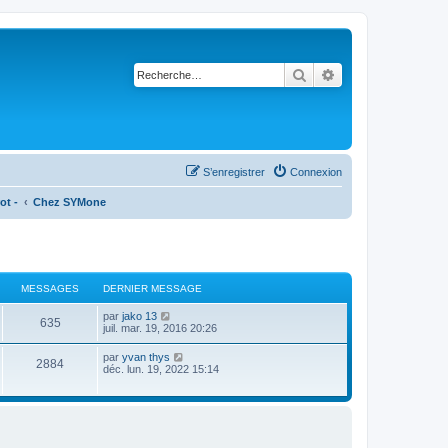
Rechercher
Recherche avancé
S’enregistrer
Connexion
ot -
Chez SYMone
MESSAGES
DERNIER MESSAGE
V
par
jako 13
635
o
juil. mar. 19, 2016 20:26
i
r
V
par
yvan thys
2884
l
o
déc. lun. 19, 2022 15:14
e
i
d
r
e
l
r
e
n
d
i
e
e