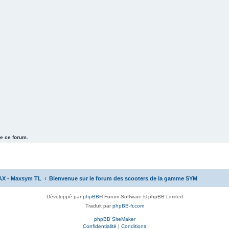
e ce forum.
AX - Maxsym TL
Bienvenue sur le forum des scooters de la gamme SYM
Développé par
phpBB
® Forum Software © phpBB Limited
Traduit par
phpBB-fr.com
phpBB SiteMaker
Confidentialité
|
Conditions