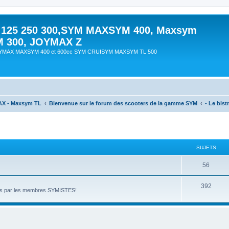
 125 250 300,SYM MAXSYM 400, Maxsym
M 300, JOYMAX Z
OYMAX MAXSYM 400 et 600cc SYM CRUISYM MAXSYM TL 500
AX - Maxsym TL
Bienvenue sur le forum des scooters de la gamme SYM
- Le bistr
SUJETS
56
392
nnés par les membres SYMISTES!