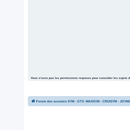
Vous n’avez pas les permissions requises pour consulter les sujets d
Forum des scooters SYM - GTS -MAXSYM - CRUISYM - JOYM