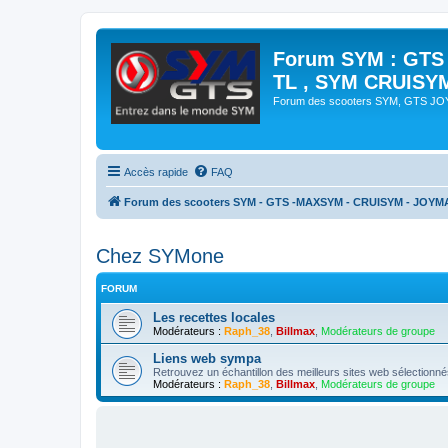
Forum SYM : GTS
TL , SYM CRUISY
Forum des scooters SYM, GTS J
Accès rapide
FAQ
Forum des scooters SYM - GTS -MAXSYM - CRUISYM - JOYM
Chez SYMone
FORUM
Les recettes locales
Modérateurs :
Raph_38
,
Billmax
,
Modérateurs de groupe
Liens web sympa
Retrouvez un échantillon des meilleurs sites web sélectio
Modérateurs :
Raph_38
,
Billmax
,
Modérateurs de groupe