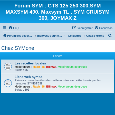
Forum SYM : GTS 125 250 300,SYM
MAXSYM 400, Maxsym TL , SYM CRUISYM
300, JOYMAX Z
FAQ
S’enregistrer
Connexion
R
Forum des scooters SYM - GTS -MAXSYM - CRUISYM - JOYMAX - Maxsym TL
Bienvenue sur le forum des scooters de la gamme SYM
- Le bistrot -
Chez SYMone
e
Chez SYMone
c
h
Forum
e
Les recettes locales
r
Modérateurs :
Raph_38
,
Billmax
,
Modérateurs de groupe
Sujets :
56
c
Liens web sympa
h
Retrouvez un échantillon des meilleurs sites web sélectionnés par les
membres SYMISTES!
e
Modérateurs :
Raph_38
,
Billmax
,
Modérateurs de groupe
Sujets :
392
r