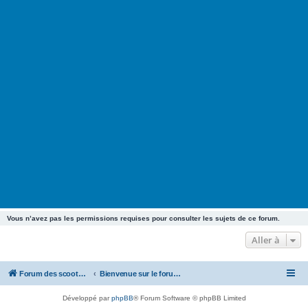
Vous n’avez pas les permissions requises pour consulter les sujets de ce forum.
Aller à
Forum des scooters SYM - GTS -MAXSYM - CRUISYM - JOYMAX - Maxsym TL
Bienvenue sur le forum des scooters de la gamme SYM
Développé par
phpBB
® Forum Software © phpBB Limited