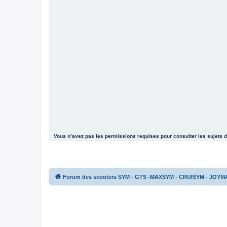
Vous n’avez pas les permissions requises pour consulter les sujets d
Forum des scooters SYM - GTS -MAXSYM - CRUISYM - JOYM