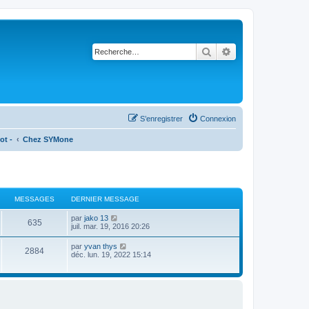
Rechercher
Recherche avancé
S’enregistrer
Connexion
ot -
Chez SYMone
MESSAGES
DERNIER MESSAGE
V
par
jako 13
635
o
juil. mar. 19, 2016 20:26
i
r
V
par
yvan thys
2884
l
o
déc. lun. 19, 2022 15:14
e
i
d
r
e
l
r
e
n
d
i
e
e