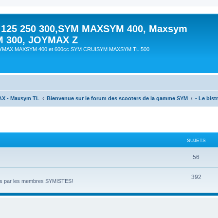
 125 250 300,SYM MAXSYM 400, Maxsym
M 300, JOYMAX Z
OYMAX MAXSYM 400 et 600cc SYM CRUISYM MAXSYM TL 500
AX - Maxsym TL
Bienvenue sur le forum des scooters de la gamme SYM
- Le bistr
SUJETS
56
392
nnés par les membres SYMISTES!