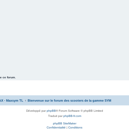
e ce forum.
AX - Maxsym TL
Bienvenue sur le forum des scooters de la gamme SYM
Développé par
phpBB
® Forum Software © phpBB Limited
Traduit par
phpBB-fr.com
phpBB SiteMaker
Confidentialité
|
Conditions