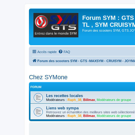
Forum SYM : GTS
TL , SYM CRUISY
Forum des scooters SYM, GTS J
Accès rapide
FAQ
Forum des scooters SYM - GTS -MAXSYM - CRUISYM - JOYM
Chez SYMone
FORUM
Les recettes locales
Modérateurs :
Raph_38
,
Billmax
,
Modérateurs de groupe
Liens web sympa
Retrouvez un échantillon des meilleurs sites web sélectio
Modérateurs :
Raph_38
,
Billmax
,
Modérateurs de groupe