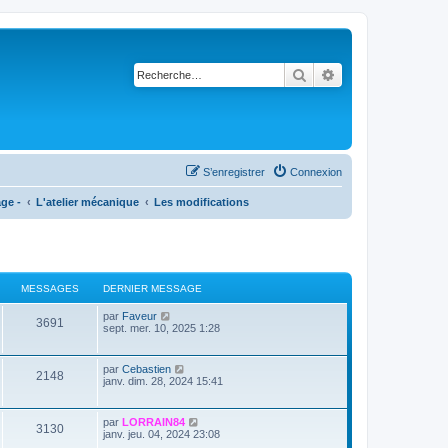
Rechercher
Recherche avancé
S’enregistrer
Connexion
age -
L'atelier mécanique
Les modifications
MESSAGES
DERNIER MESSAGE
V
par
Faveur
3691
o
sept. mer. 10, 2025 1:28
i
r
l
V
par
Cebastien
2148
e
o
janv. dim. 28, 2024 15:41
d
i
e
r
r
l
V
par
LORRAIN84
n
3130
e
o
janv. jeu. 04, 2024 23:08
i
d
i
e