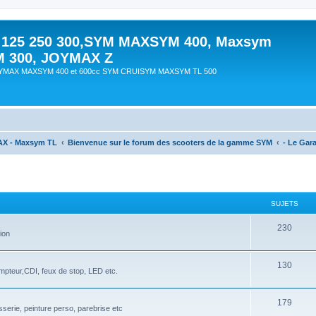
 125 250 300,SYM MAXSYM 400, Maxsym
M 300, JOYMAX Z
OYMAX MAXSYM 400 et 600cc SYM CRUISYM MAXSYM TL 500
AX - Maxsym TL
Bienvenue sur le forum des scooters de la gamme SYM
- Le Gar
SUJETS
230
ion
130
ompteur,CDI, feux de stop, LED etc.
179
sserie, peinture perso, parebrise etc