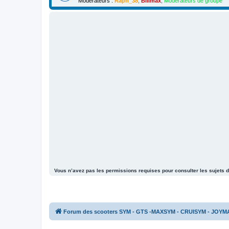
Modérateurs :
Raph_38
,
Billmax
,
Modérateurs de groupe
Vous n’avez pas les permissions requises pour consulter les sujets d
Forum des scooters SYM - GTS -MAXSYM - CRUISYM - JOYM