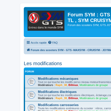
Forum SYM : GTS
TL , SYM CRUISY
Forum des scooters SYM, GTS J
Accès rapide
FAQ
Forum des scooters SYM - GTS -MAXSYM - CRUISYM - JOYM
Les modifications
FORUM
Modifications mécaniques
Tout ce qui touche les modifs perso niveau moteur/transmiss
Modérateurs :
Raph_38
,
Billmax
,
Modérateurs de groupe
Modifications électriques
Tout ce qui touche les modifications électriques, éclairage,c
Modérateurs :
Raph_38
,
Billmax
,
Modérateurs de groupe
Modifications carrosseries
Toute les modifications extérieures du scooter : rétros, carro