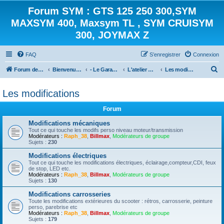
Forum SYM : GTS 125 250 300,SYM
MAXSYM 400, Maxsym TL , SYM CRUISYM
300, JOYMAX Z
FAQ
S’enregistrer
Connexion
R
Forum des scooters SYM - GTS -MAXSYM - CRUISYM - JOYMAX - Maxsym TL
Bienvenue sur le forum des scooters de la gamme SYM
- Le Garage -
L'atelier mécanique
Les modifications
e
Les modifications
c
h
Forum
e
Modifications mécaniques
r
Tout ce qui touche les modifs perso niveau moteur/transmission
Modérateurs :
Raph_38
,
Billmax
,
Modérateurs de groupe
c
Sujets :
230
h
Modifications électriques
Tout ce qui touche les modifications électriques, éclairage,compteur,CDI, feux
e
de stop, LED etc.
Modérateurs :
Raph_38
,
Billmax
,
Modérateurs de groupe
r
Sujets :
130
Modifications carrosseries
Toute les modifications extérieures du scooter : rétros, carrosserie, peinture
perso, parebrise etc
Modérateurs :
Raph_38
,
Billmax
,
Modérateurs de groupe
Sujets :
179