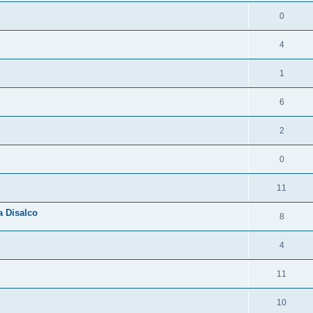
0
4
1
6
2
0
11
a Disalco
8
4
11
10