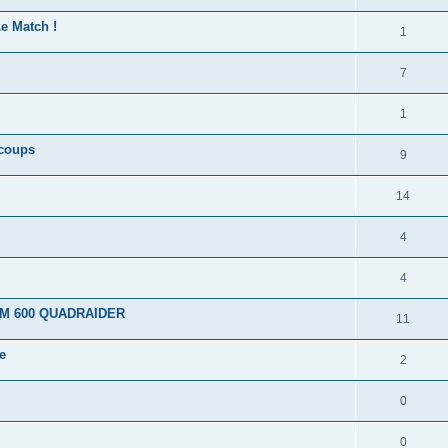
e Match !
1
7
1
coups
9
14
4
4
SYM 600 QUADRAIDER
11
e
2
0
0