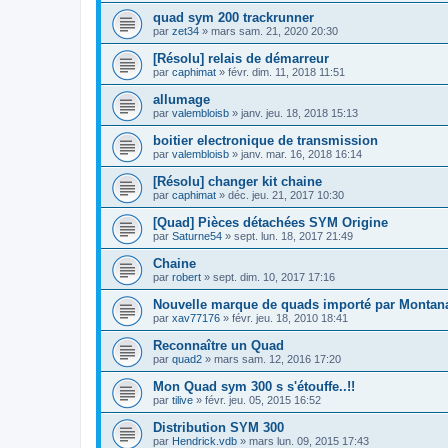
quad sym 200 trackrunner
par
zet34
»
mars sam. 21, 2020 20:30
[Résolu] relais de démarreur
par
caphimat
»
févr. dim. 11, 2018 11:51
allumage
par
valembloisb
»
janv. jeu. 18, 2018 15:13
boitier electronique de transmission
par
valembloisb
»
janv. mar. 16, 2018 16:14
[Résolu] changer kit chaine
par
caphimat
»
déc. jeu. 21, 2017 10:30
[Quad] Pièces détachées SYM Origine
par
Saturne54
»
sept. lun. 18, 2017 21:49
Chaine
par
robert
»
sept. dim. 10, 2017 17:16
Nouvelle marque de quads importé par Montan
par
xav77176
»
févr. jeu. 18, 2010 18:41
Reconnaître un Quad
par
quad2
»
mars sam. 12, 2016 17:20
Mon Quad sym 300 s s'étouffe..!!
par
tilive
»
févr. jeu. 05, 2015 16:52
Distribution SYM 300
par
Hendrick.vdb
»
mars lun. 09, 2015 17:43