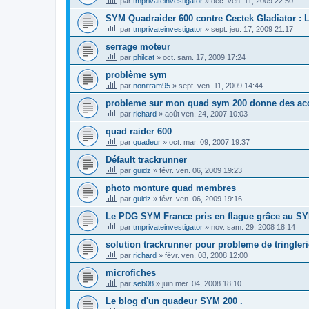
par
tmprivateinvestigator
»
déc. ven. 11, 2009 22:50
SYM Quadraider 600 contre Cectek Gladiator : L
par
tmprivateinvestigator
»
sept. jeu. 17, 2009 21:17
serrage moteur
par
philcat
»
oct. sam. 17, 2009 17:24
problème sym
par
nonitram95
»
sept. ven. 11, 2009 14:44
probleme sur mon quad sym 200 donne des ac
par
richard
»
août ven. 24, 2007 10:03
quad raider 600
par
quadeur
»
oct. mar. 09, 2007 19:37
Défault trackrunner
par
guidz
»
févr. ven. 06, 2009 19:23
photo monture quad membres
par
guidz
»
févr. ven. 06, 2009 19:16
Le PDG SYM France pris en flague grâce au 
par
tmprivateinvestigator
»
nov. sam. 29, 2008 18:14
solution trackrunner pour probleme de tringleri
par
richard
»
févr. ven. 08, 2008 12:00
microfiches
par
seb08
»
juin mer. 04, 2008 18:10
Le blog d'un quadeur SYM 200 .