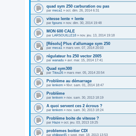
quad sym 250 carburation ou pas
par
meca1
»
oct. dim. 26, 2014 6:31
vitesse lente + lente
par
fgouns
»
nov. dim. 30, 2014 19:48
MON 600 CALE
par
LARSOUILLE18
»
nov. jeu. 13, 2014 19:18
[Résolu] Plus d'allumage sym 250
par
meca1
»
mars ven. 07, 2014 20:03
régulateur hs 250 vector 2005
par
wanadu
»
avr. mar. 15, 2014 17:41
Quad sym300
par
Titou26
»
mars mer. 05, 2014 20:54
Problème au démarrage
par
lenkem
»
févr. sam. 01, 2014 18:47
Problème
par
lenkem
»
nov. sam. 30, 2013 18:19
A quoi servent ces 2 écrous ?
par
lenkem
»
nov. sam. 30, 2013 18:24
Problème boite de vitesse ?
par
Haze
»
oct. jeu. 03, 2013 19:25
problemes boitier CDI
par
philippe45
»
sept. mer. 18, 2013 13:53