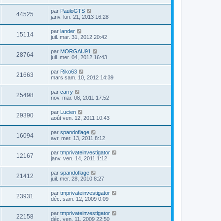
par
PauloGTS
44525
janv. lun. 21, 2013 16:28
par
lander
15114
juil. mar. 31, 2012 20:42
par
MORGAU91
28764
juil. mer. 04, 2012 16:43
par
Riko63
21663
mars sam. 10, 2012 14:39
par
carry
25498
nov. mar. 08, 2011 17:52
par
Lucien
29390
août ven. 12, 2011 10:43
par
spandoflage
16094
avr. mer. 13, 2011 8:12
par
tmprivateinvestigator
12167
janv. ven. 14, 2011 1:12
par
spandoflage
21412
juil. mer. 28, 2010 8:27
par
tmprivateinvestigator
23931
déc. sam. 12, 2009 0:09
par
tmprivateinvestigator
22158
déc. ven. 11, 2009 22:50