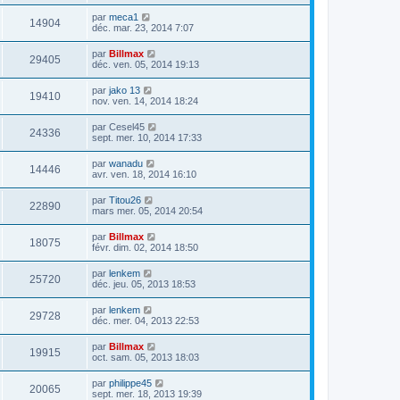
par
meca1
14904
déc. mar. 23, 2014 7:07
par
Billmax
29405
déc. ven. 05, 2014 19:13
par
jako 13
19410
nov. ven. 14, 2014 18:24
par
Cesel45
24336
sept. mer. 10, 2014 17:33
par
wanadu
14446
avr. ven. 18, 2014 16:10
par
Titou26
22890
mars mer. 05, 2014 20:54
par
Billmax
18075
févr. dim. 02, 2014 18:50
par
lenkem
25720
déc. jeu. 05, 2013 18:53
par
lenkem
29728
déc. mer. 04, 2013 22:53
par
Billmax
19915
oct. sam. 05, 2013 18:03
par
philippe45
20065
sept. mer. 18, 2013 19:39