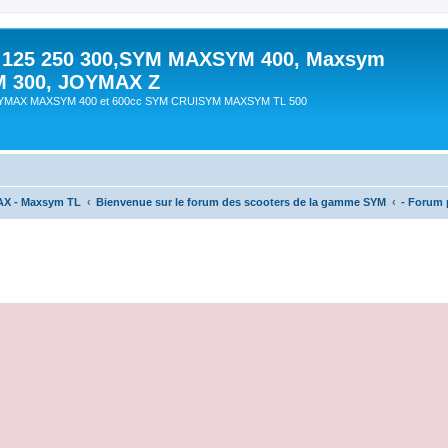
 125 250 300,SYM MAXSYM 400, Maxsym
M 300, JOYMAX Z
OYMAX MAXSYM 400 et 600cc SYM CRUISYM MAXSYM TL 500
AX - Maxsym TL
Bienvenue sur le forum des scooters de la gamme SYM
- Forum p