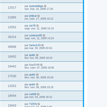
par
spandoflage
12517
nov. mar. 10, 2009 17:26
par
philcat
21885
oct. sam. 17, 2009 19:12
par
ste78
12052
sept. ven. 11, 2009 15:10
par
nonitram95
30214
sept. ven. 11, 2009 14:24
par
harlock33
36669
juin mar. 30, 2009 20:16
par
guidz
16452
févr. lun. 09, 2009 18:24
par
NanSYM
16442
févr. sam. 07, 2009 19:05
par
guidz
27530
févr. ven. 06, 2009 19:29
par
guidz
13252
févr. ven. 06, 2009 19:18
par
seb08
18454
juin mer. 04, 2008 18:10
par
TIZEN
15643
mars lun. 31, 2008 2:49