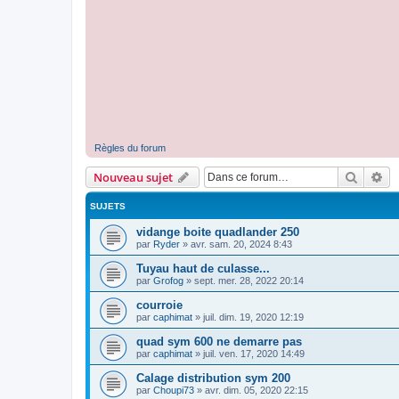
Règles du forum
Recher
Re
Nouveau sujet
SUJETS
vidange boite quadlander 250
par
Ryder
»
avr. sam. 20, 2024 8:43
Tuyau haut de culasse...
par
Grofog
»
sept. mer. 28, 2022 20:14
courroie
par
caphimat
»
juil. dim. 19, 2020 12:19
quad sym 600 ne demarre pas
par
caphimat
»
juil. ven. 17, 2020 14:49
Calage distribution sym 200
par
Choupi73
»
avr. dim. 05, 2020 22:15