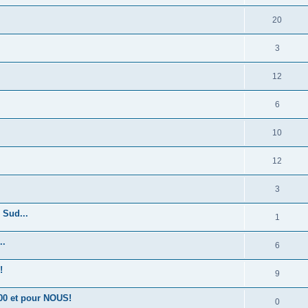
20
3
12
6
10
12
3
 Sud...
1
..
6
!
9
00 et pour NOUS!
0