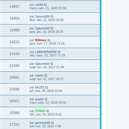
par
zet34
19837
mars sam. 21, 2020 20:30
par
Saturne54
19354
févr. dim. 11, 2018 16:00
par
Saturne54
12009
janv. jeu. 18, 2018 18:25
par
Billmax
19222
janv. mer. 17, 2018 13:16
par
LAMORINIERE
13164
déc. sam. 23, 2017 17:28
par
Saturne54
21584
sept. lun. 18, 2017 21:49
par
robert
25861
sept. lun. 11, 2017 15:27
par
klx251
23296
juil. mar. 26, 2016 11:06
par
quad2
16501
mars sam. 12, 2016 20:02
par
SYM20
32080
déc. jeu. 24, 2015 8:16
par
gereses86
27152
juin ven. 19, 2015 7:56