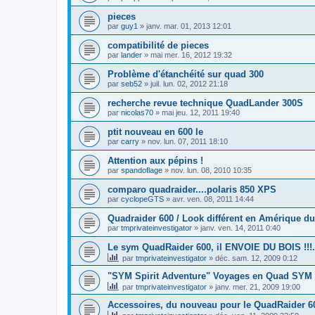
pieces
par
guy1
»
janv. mar. 01, 2013 12:01
compatibilité de pieces
par
lander
»
mai mer. 16, 2012 19:32
Problème d'étanchéité sur quad 300
par
seb52
»
juil. lun. 02, 2012 21:18
recherche revue technique QuadLander 300S
par
nicolas70
»
mai jeu. 12, 2011 19:40
ptit nouveau en 600 le
par
carry
»
nov. lun. 07, 2011 18:10
Attention aux pépins !
par
spandoflage
»
nov. lun. 08, 2010 10:35
comparo quadraider....polaris 850 XPS
par
cyclopeGTS
»
avr. ven. 08, 2011 14:44
Quadraider 600 / Look différent en Amérique du
par
tmprivateinvestigator
»
janv. ven. 14, 2011 0:40
Le sym QuadRaider 600, il ENVOIE DU BOIS !!!.
par
tmprivateinvestigator
»
déc. sam. 12, 2009 0:12
"SYM Spirit Adventure" Voyages en Quad SYM 
par
tmprivateinvestigator
»
janv. mer. 21, 2009 19:00
Accessoires, du nouveau pour le QuadRaider 6