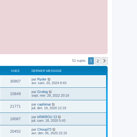
1
2
Suivante
52 sujets
VUES
DERNIER MESSAGE
par
Ryder
30907
avr. sam. 20, 2024 8:43
par
Grofog
10849
sept. mer. 28, 2022 20:16
par
caphimat
21771
juil. dim. 19, 2020 12:19
par
kRIKROU 13
16087
juil. sam. 18, 2020 5:43
par
Choupi73
20452
avr. dim. 05, 2020 22:15