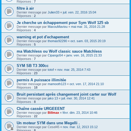
Réponses :
7
filtre à air
Dernier message par
Julien33
«
juil. ven. 22, 2016 15:04
Réponses :
2
Je cherche un échappement pour Sym Wolf 125 sb
Dernier message par
MaxouMaviou
«
mai mar. 31, 2016 21:28
Réponses :
4
warning et pot d'echapement
Dernier message par
thomas92290
«
oct. sam. 03, 2015 20:19
Réponses :
5
ma Watchless ou Wolf classic sauce Matchless
Dernier message par
Cipango54
«
janv. ven. 16, 2015 21:33
Réponses :
7
SYM SB T3 300cc
Dernier message par
totof
«
nov. mar. 25, 2014 7:43
Réponses :
23
permis A puissace illimitée
Dernier message par
mamooth123
«
oct. ven. 17, 2014 21:10
Réponses :
18
Bruit persistant après changement joint carter sur Wolf
Dernier message par
jako 13
«
juil. mer. 30, 2014 12:41
Réponses :
8
Chaîne cassée URGEEENT
Dernier message par
Billmax
«
févr. dim. 23, 2014 10:46
Réponses :
22
Un moteur SYM dans une Megelli .
Dernier message par
Cesel45
«
nov. mar. 12, 2013 15:12
Réponses :
8