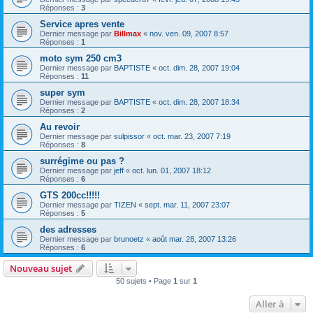
Réponses :
3
Service apres vente
Dernier message par
Billmax
«
nov. ven. 09, 2007 8:57
Réponses :
1
moto sym 250 cm3
Dernier message par
BAPTISTE
«
oct. dim. 28, 2007 19:04
Réponses :
11
super sym
Dernier message par
BAPTISTE
«
oct. dim. 28, 2007 18:34
Réponses :
2
Au revoir
Dernier message par
sulpissor
«
oct. mar. 23, 2007 7:19
Réponses :
8
surrégime ou pas ?
Dernier message par
jeff
«
oct. lun. 01, 2007 18:12
Réponses :
6
GTS 200cc!!!!!
Dernier message par
TIZEN
«
sept. mar. 11, 2007 23:07
Réponses :
5
des adresses
Dernier message par
brunoetz
«
août mar. 28, 2007 13:26
Réponses :
6
Nouveau sujet
50 sujets • Page
1
sur
1
Aller à