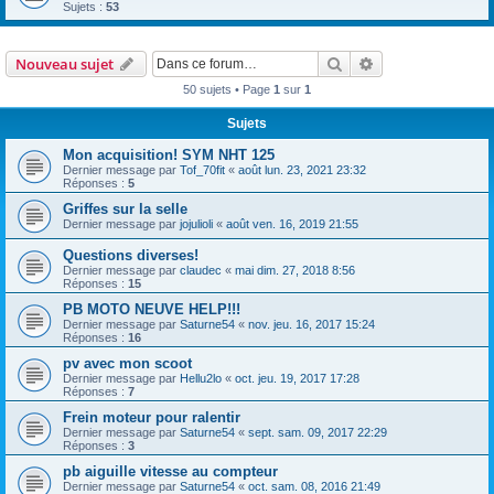
Sujets :
53
Rechercher
Recherche avanc
Nouveau sujet
50 sujets • Page
1
sur
1
Sujets
Mon acquisition! SYM NHT 125
Dernier message par
Tof_70fit
«
août lun. 23, 2021 23:32
Réponses :
5
Griffes sur la selle
Dernier message par
jojulioli
«
août ven. 16, 2019 21:55
Questions diverses!
Dernier message par
claudec
«
mai dim. 27, 2018 8:56
Réponses :
15
PB MOTO NEUVE HELP!!!
Dernier message par
Saturne54
«
nov. jeu. 16, 2017 15:24
Réponses :
16
pv avec mon scoot
Dernier message par
Hellu2lo
«
oct. jeu. 19, 2017 17:28
Réponses :
7
Frein moteur pour ralentir
Dernier message par
Saturne54
«
sept. sam. 09, 2017 22:29
Réponses :
3
pb aiguille vitesse au compteur
Dernier message par
Saturne54
«
oct. sam. 08, 2016 21:49