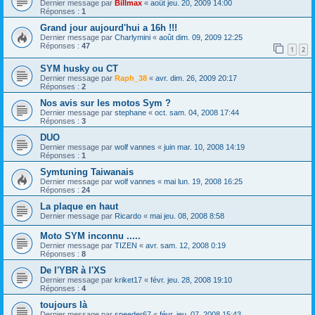
Dernier message par
Billmax
«
août jeu. 20, 2009 14:00
Réponses :
1
Grand jour aujourd'hui a 16h !!!
Dernier message par
Charlymini
«
août dim. 09, 2009 12:25
Réponses :
47
1
2
SYM husky ou CT
Dernier message par
Raph_38
«
avr. dim. 26, 2009 20:17
Réponses :
2
Nos avis sur les motos Sym ?
Dernier message par
stephane
«
oct. sam. 04, 2008 17:44
Réponses :
3
DUO
Dernier message par
wolf vannes
«
juin mar. 10, 2008 14:19
Réponses :
1
Symtuning Taiwanais
Dernier message par
wolf vannes
«
mai lun. 19, 2008 16:25
Réponses :
24
La plaque en haut
Dernier message par
Ricardo
«
mai jeu. 08, 2008 8:58
Moto SYM inconnu .....
Dernier message par
TIZEN
«
avr. sam. 12, 2008 0:19
Réponses :
8
De l'YBR à l'XS
Dernier message par
kriket17
«
févr. jeu. 28, 2008 19:10
Réponses :
4
toujours là
Dernier message par
speeder67
«
févr. jeu. 07, 2008 15:43