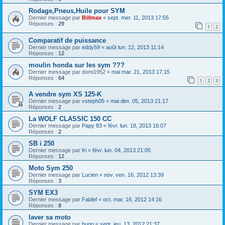
Rodage,Pneus,Huile pour SYM
Dernier message par
Billmax
«
sept. mer. 11, 2013 17:55
Réponses :
29
1
2
Comparatif de puissance
Dernier message par
eddy59
«
août lun. 12, 2013 11:14
Réponses :
12
moulin honda sur les sym ???
Dernier message par
domi1952
«
mai mar. 21, 2013 17:15
Réponses :
64
1
2
3
A vendre sym XS 125-K
Dernier message par
vsteph05
«
mai dim. 05, 2013 21:17
Réponses :
2
La WOLF CLASSIC 150 CC
Dernier message par
Papy 83
«
févr. lun. 18, 2013 16:07
Réponses :
2
SB i 250
Dernier message par
fri
«
févr. lun. 04, 2013 21:05
Réponses :
12
Moto Sym 250
Dernier message par
Lucien
«
nov. ven. 16, 2012 13:39
Réponses :
3
SYM EX3
Dernier message par
Fablef
«
oct. mar. 16, 2012 14:16
Réponses :
8
laver sa moto
Dernier message par
bugo
«
sept. jeu. 13, 2012 21:37