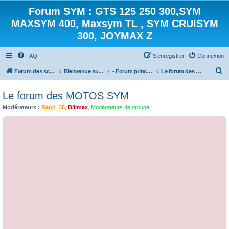
Forum SYM : GTS 125 250 300,SYM
MAXSYM 400, Maxsym TL , SYM CRUISYM
300, JOYMAX Z
FAQ
S’enregistrer
Connexion
R
Forum des scooters SYM - GTS -MAXSYM - CRUISYM - JOYMAX - Maxsym TL
Bienvenue sur le forum des scooters de la gamme SYM
- Forum principal -
Le forum des MOTOS SYM
e
Le forum des MOTOS SYM
c
Modérateurs :
Raph_38
,
Billmax
,
Modérateurs de groupe
h
e
r
c
h
e
r