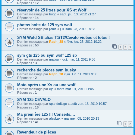
Réponses :
12
réservoir de 25 litres pour XS et Wolf
Dernier message par
bugo
«
sept. jeu. 13, 2012 21:27
Réponses :
14
photos boite de 125 sym wolf
Dernier message par
jlouis
«
juil. sam. 28, 2012 18:58
SYM Wold SB alias T1/T2/Cevalo vidéos et fotos !
Dernier message par
Raph_38
«
févr. jeu. 23, 2012 10:22
Réponses :
50
1
2
3
sym gts 125 ou sym wolf 125 sb
Dernier message par
matiou
«
oct. mar. 11, 2011 9:36
Réponses :
3
recherche de pieces sym husky
Dernier message par
Raph_38
«
juil. lun. 11, 2011 9:33
Réponses :
2
Moto après une Xs ou une wolf
Dernier message par
cjh
«
mars mar. 01, 2011 11:05
Réponses :
1
SYM 125 CEVALO
Dernier message par
spandoflage
«
août ven. 13, 2010 10:57
Réponses :
16
Ma première 125 !!! Conseils....
Dernier message par
alaskax
«
mai mer. 05, 2010 20:13
Réponses :
41
1
2
Revendeur de pièces