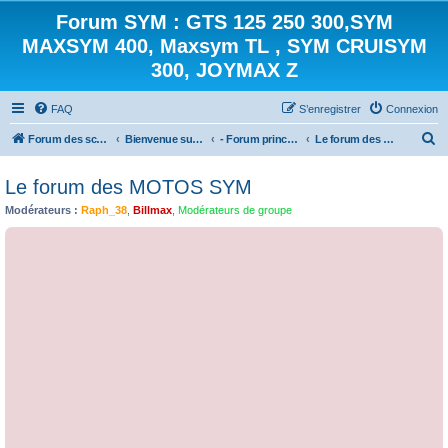
Forum SYM : GTS 125 250 300,SYM
MAXSYM 400, Maxsym TL , SYM CRUISYM
300, JOYMAX Z
FAQ
S’enregistrer
Connexion
R
Forum des scooters SYM - GTS -MAXSYM - CRUISYM - JOYMAX - Maxsym TL
Bienvenue sur le forum des scooters de la gamme SYM
- Forum principal -
Le forum des MOTOS SYM
e
Le forum des MOTOS SYM
c
Modérateurs :
Raph_38
,
Billmax
,
Modérateurs de groupe
h
e
r
c
h
e
r