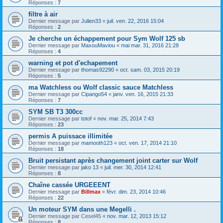
Réponses :
7
filtre à air
Dernier message par
Julien33
«
juil. ven. 22, 2016 15:04
Réponses :
2
Je cherche un échappement pour Sym Wolf 125 sb
Dernier message par
MaxouMaviou
«
mai mar. 31, 2016 21:28
Réponses :
4
warning et pot d'echapement
Dernier message par
thomas92290
«
oct. sam. 03, 2015 20:19
Réponses :
5
ma Watchless ou Wolf classic sauce Matchless
Dernier message par
Cipango54
«
janv. ven. 16, 2015 21:33
Réponses :
7
SYM SB T3 300cc
Dernier message par
totof
«
nov. mar. 25, 2014 7:43
Réponses :
23
permis A puissace illimitée
Dernier message par
mamooth123
«
oct. ven. 17, 2014 21:10
Réponses :
18
Bruit persistant après changement joint carter sur Wolf
Dernier message par
jako 13
«
juil. mer. 30, 2014 12:41
Réponses :
8
Chaîne cassée URGEEENT
Dernier message par
Billmax
«
févr. dim. 23, 2014 10:46
Réponses :
22
Un moteur SYM dans une Megelli .
Dernier message par
Cesel45
«
nov. mar. 12, 2013 15:12
Réponses :
8