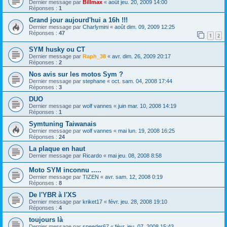
Dernier message par
Billmax
«
août jeu. 20, 2009 14:00
Réponses :
1
Grand jour aujourd'hui a 16h !!!
Dernier message par
Charlymini
«
août dim. 09, 2009 12:25
Réponses :
47
1
2
SYM husky ou CT
Dernier message par
Raph_38
«
avr. dim. 26, 2009 20:17
Réponses :
2
Nos avis sur les motos Sym ?
Dernier message par
stephane
«
oct. sam. 04, 2008 17:44
Réponses :
3
DUO
Dernier message par
wolf vannes
«
juin mar. 10, 2008 14:19
Réponses :
1
Symtuning Taiwanais
Dernier message par
wolf vannes
«
mai lun. 19, 2008 16:25
Réponses :
24
La plaque en haut
Dernier message par
Ricardo
«
mai jeu. 08, 2008 8:58
Moto SYM inconnu .....
Dernier message par
TIZEN
«
avr. sam. 12, 2008 0:19
Réponses :
8
De l'YBR à l'XS
Dernier message par
kriket17
«
févr. jeu. 28, 2008 19:10
Réponses :
4
toujours là
Dernier message par
speeder67
«
févr. jeu. 07, 2008 15:43