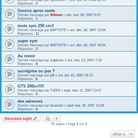
Réponses :
3
Service apres vente
Dernier message par
Billmax
«
nov. ven. 09, 2007 8:57
Réponses :
1
moto sym 250 cm3
Dernier message par
BAPTISTE
«
oct. dim. 28, 2007 19:04
Réponses :
11
super sym
Dernier message par
BAPTISTE
«
oct. dim. 28, 2007 18:34
Réponses :
2
Au revoir
Dernier message par
sulpissor
«
oct. mar. 23, 2007 7:19
Réponses :
8
surrégime ou pas ?
Dernier message par
jeff
«
oct. lun. 01, 2007 18:12
Réponses :
6
GTS 200cc!!!!!
Dernier message par
TIZEN
«
sept. mar. 11, 2007 23:07
Réponses :
5
des adresses
Dernier message par
brunoetz
«
août mar. 28, 2007 13:26
Réponses :
6
Nouveau sujet
50 sujets • Page
1
sur
1
Aller à