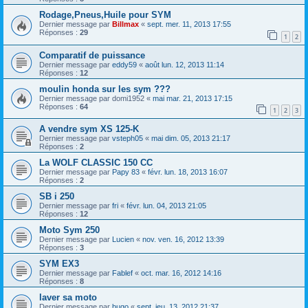
Rodage,Pneus,Huile pour SYM
Dernier message par
Billmax
«
sept. mer. 11, 2013 17:55
Réponses :
29
1
2
Comparatif de puissance
Dernier message par
eddy59
«
août lun. 12, 2013 11:14
Réponses :
12
moulin honda sur les sym ???
Dernier message par
domi1952
«
mai mar. 21, 2013 17:15
Réponses :
64
1
2
3
A vendre sym XS 125-K
Dernier message par
vsteph05
«
mai dim. 05, 2013 21:17
Réponses :
2
La WOLF CLASSIC 150 CC
Dernier message par
Papy 83
«
févr. lun. 18, 2013 16:07
Réponses :
2
SB i 250
Dernier message par
fri
«
févr. lun. 04, 2013 21:05
Réponses :
12
Moto Sym 250
Dernier message par
Lucien
«
nov. ven. 16, 2012 13:39
Réponses :
3
SYM EX3
Dernier message par
Fablef
«
oct. mar. 16, 2012 14:16
Réponses :
8
laver sa moto
Dernier message par
bugo
«
sept. jeu. 13, 2012 21:37