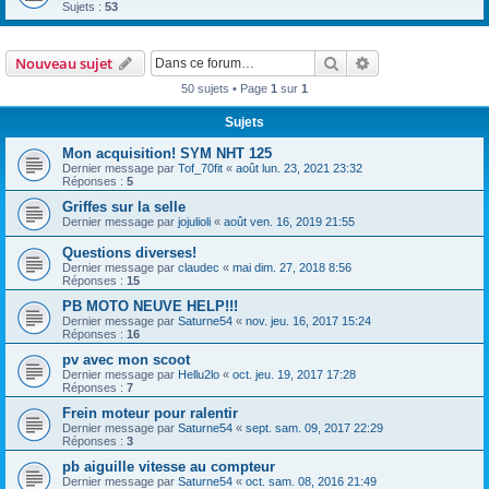
Sujets :
53
Rechercher
Recherche avanc
Nouveau sujet
50 sujets • Page
1
sur
1
Sujets
Mon acquisition! SYM NHT 125
Dernier message par
Tof_70fit
«
août lun. 23, 2021 23:32
Réponses :
5
Griffes sur la selle
Dernier message par
jojulioli
«
août ven. 16, 2019 21:55
Questions diverses!
Dernier message par
claudec
«
mai dim. 27, 2018 8:56
Réponses :
15
PB MOTO NEUVE HELP!!!
Dernier message par
Saturne54
«
nov. jeu. 16, 2017 15:24
Réponses :
16
pv avec mon scoot
Dernier message par
Hellu2lo
«
oct. jeu. 19, 2017 17:28
Réponses :
7
Frein moteur pour ralentir
Dernier message par
Saturne54
«
sept. sam. 09, 2017 22:29
Réponses :
3
pb aiguille vitesse au compteur
Dernier message par
Saturne54
«
oct. sam. 08, 2016 21:49