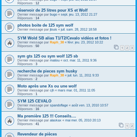
Réponses :
12
réservoir de 25 litres pour XS et Wolf
Dernier message par
bugo
«
sept. jeu. 13, 2012 21:27
Réponses :
14
photos boite de 125 sym wolf
Dernier message par
jlouis
«
juil. sam. 28, 2012 18:58
SYM Wold SB alias T1/T2/Cevalo vidéos et fotos !
Dernier message par
Raph_38
«
févr. jeu. 23, 2012 10:22
Réponses :
50
1
2
3
sym gts 125 ou sym wolf 125 sb
Dernier message par
matiou
«
oct. mar. 11, 2011 9:36
Réponses :
3
recherche de pieces sym husky
Dernier message par
Raph_38
«
juil. lun. 11, 2011 9:33
Réponses :
2
Moto après une Xs ou une wolf
Dernier message par
cjh
«
mars mar. 01, 2011 11:05
Réponses :
1
SYM 125 CEVALO
Dernier message par
spandoflage
«
août ven. 13, 2010 10:57
Réponses :
16
Ma première 125 !!! Conseils....
Dernier message par
alaskax
«
mai mer. 05, 2010 20:13
Réponses :
41
1
2
Revendeur de pièces