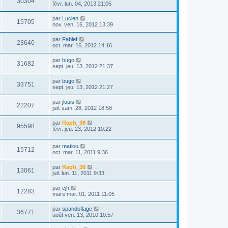
30304
févr. lun. 04, 2013 21:05
par
Lucien
15705
nov. ven. 16, 2012 13:39
par
Fablef
23640
oct. mar. 16, 2012 14:16
par
bugo
31682
sept. jeu. 13, 2012 21:37
par
bugo
33751
sept. jeu. 13, 2012 21:27
par
jlouis
22207
juil. sam. 28, 2012 18:58
par
Raph_38
95598
févr. jeu. 23, 2012 10:22
par
matiou
15712
oct. mar. 11, 2011 9:36
par
Raph_38
13061
juil. lun. 11, 2011 9:33
par
cjh
12283
mars mar. 01, 2011 11:05
par
spandoflage
36771
août ven. 13, 2010 10:57