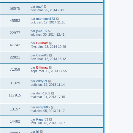
par
totof
58075
nov. mar. 25, 2014 7:43
par
mamooth123
45553
oct. ven. 17, 2014 21:10
par
jako 13
22977
juil. mer. 30, 2014 12:41
par
Billmax
47742
févr. dim. 23, 2014 10:46
par
Cesel45
22821
nov. mar. 12, 2013 15:12
par
Billmax
71359
sept. mer. 11, 2013 17:55
par
eddy59
31329
août lun. 12, 2013 11:14
par
domi1952
117915
mai mar. 21, 2013 17:15
par
vsteph05
13157
mai dim. 05, 2013 21:17
par
Papy 83
14482
févr. lun. 18, 2013 16:07
par
fri