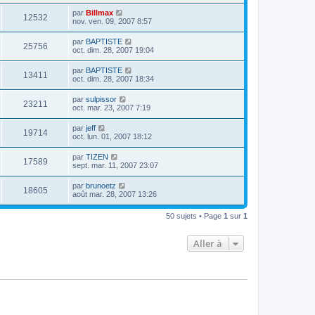
par
Billmax
12532
nov. ven. 09, 2007 8:57
par
BAPTISTE
25756
oct. dim. 28, 2007 19:04
par
BAPTISTE
13411
oct. dim. 28, 2007 18:34
par
sulpissor
23211
oct. mar. 23, 2007 7:19
par
jeff
19714
oct. lun. 01, 2007 18:12
par
TIZEN
17589
sept. mar. 11, 2007 23:07
par
brunoetz
18605
août mar. 28, 2007 13:26
50 sujets • Page
1
sur
1
Aller à