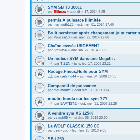
SYM SB T3 300cc
par
Billmax
»
août dim. 17, 2014 8:25
permis A puissace illimitée
par
mamooth123
»
oct. mer. 01, 2014 17:46
Bruit persistant après changement joint carter 
par
Poussin13
»
juil. mar. 22, 2014 12:06
Chaîne cassée URGEEENT
par
SYYM56
»
janv. lun. 27, 2014 10:35
Un moteur SYM dans une Megelli .
par
TIZEN
»
janv. jeu. 17, 2008 23:21
Rodage,Pneus,Huile pour SYM
par
carlinho44
»
avr. ven. 04, 2008 14:35
Comparatif de puissance
par
moumoutte
»
août dim. 11, 2013 9:14
moulin honda sur les sym ???
par
BAPTISTE
»
oct. mer. 31, 2007 22:28
A vendre sym XS 125-K
par
vsteph05
»
mai dim. 05, 2013 20:50
La WOLF CLASSIC 150 CC
par
Jean-Luc
»
févr. lun. 18, 2013 9:05
SB i 250