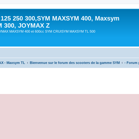
 125 250 300,SYM MAXSYM 400, Maxsym
M 300, JOYMAX Z
OYMAX MAXSYM 400 et 600cc SYM CRUISYM MAXSYM TL 500
AX - Maxsym TL
Bienvenue sur le forum des scooters de la gamme SYM
- Forum p