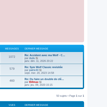
MESSAGES
DERNIER MESSAGE
Re: Accident avec ma Wolf - C…
1072
V
par
dudu
o
janv. dim. 11, 2026 20:22
i
r
Re: Sym Wolf Classic revisitée
579
l
V
par
patrix44
e
o
sept. mer. 20, 2023 14:58
d
i
e
r
Re: Ou faire un double de clé…
460
r
l
V
par
Billmax
n
e
o
janv. jeu. 09, 2020 15:15
i
d
i
e
e
r
r
r
l
m
n
50 sujets • Page
1
sur
1
e
e
i
d
s
e
e
s
r
r
VUES
DERNIER MESSAGE
a
m