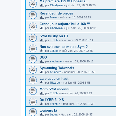
Ma première 125 !!! Conseils....
par
Charlymini
»
juil. dim. 19, 2009 10:29
Revendeur de pièces
par
firmin
»
août mar. 18, 2009 18:19
Grand jour aujourd'hui a 16h !!!
par
Charlymini
»
juil. sam. 25, 2009 12:01
SYM husky ou CT
par
TIZEN
»
févr. sam. 23, 2008 15:14
Nos avis sur les motos Sym ?
par
125 xs
»
août ven. 24, 2007 22:56
DUO
par
stephane
»
juin lun. 09, 2008 20:12
Symtuning Taiwanais
par
brunoetz
»
août mar. 28, 2007 18:55
La plaque en haut
par
Ricardo
»
mai jeu. 08, 2008 8:58
Moto SYM inconnu .....
par
TIZEN
»
mars mer. 26, 2008 2:13
De l'YBR à l'XS
par
kriket17
»
févr. mer. 27, 2008 19:30
toujours là
par
jytoua
»
févr. sam. 02, 2008 16:37