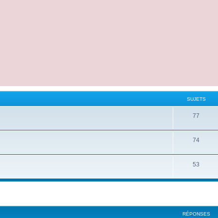
SUJETS
77
74
53
cher
cherche avancée
RÉPONSES