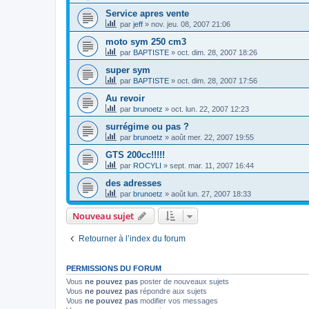
Service apres vente
par
jeff
»
nov. jeu. 08, 2007 21:06
moto sym 250 cm3
par
BAPTISTE
»
oct. dim. 28, 2007 18:26
super sym
par
BAPTISTE
»
oct. dim. 28, 2007 17:56
Au revoir
par
brunoetz
»
oct. lun. 22, 2007 12:23
surrégime ou pas ?
par
brunoetz
»
août mer. 22, 2007 19:55
GTS 200cc!!!!!
par
ROCYLI
»
sept. mar. 11, 2007 16:44
des adresses
par
brunoetz
»
août lun. 27, 2007 18:33
Nouveau sujet
Retourner à l’index du forum
PERMISSIONS DU FORUM
Vous
ne pouvez pas
poster de nouveaux sujets
Vous
ne pouvez pas
répondre aux sujets
Vous
ne pouvez pas
modifier vos messages