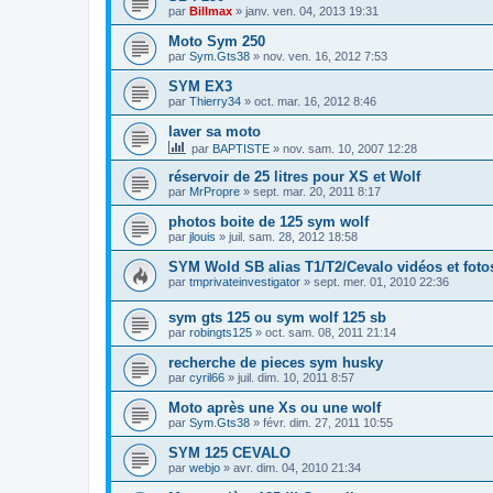
par
Billmax
»
janv. ven. 04, 2013 19:31
Moto Sym 250
par
Sym.Gts38
»
nov. ven. 16, 2012 7:53
SYM EX3
par
Thierry34
»
oct. mar. 16, 2012 8:46
laver sa moto
par
BAPTISTE
»
nov. sam. 10, 2007 12:28
réservoir de 25 litres pour XS et Wolf
par
MrPropre
»
sept. mar. 20, 2011 8:17
photos boite de 125 sym wolf
par
jlouis
»
juil. sam. 28, 2012 18:58
SYM Wold SB alias T1/T2/Cevalo vidéos et fotos
par
tmprivateinvestigator
»
sept. mer. 01, 2010 22:36
sym gts 125 ou sym wolf 125 sb
par
robingts125
»
oct. sam. 08, 2011 21:14
recherche de pieces sym husky
par
cyril66
»
juil. dim. 10, 2011 8:57
Moto après une Xs ou une wolf
par
Sym.Gts38
»
févr. dim. 27, 2011 10:55
SYM 125 CEVALO
par
webjo
»
avr. dim. 04, 2010 21:34