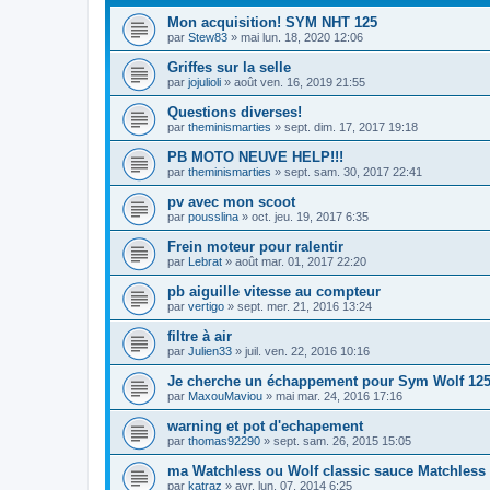
Mon acquisition! SYM NHT 125
par
Stew83
»
mai lun. 18, 2020 12:06
Griffes sur la selle
par
jojulioli
»
août ven. 16, 2019 21:55
Questions diverses!
par
theminismarties
»
sept. dim. 17, 2017 19:18
PB MOTO NEUVE HELP!!!
par
theminismarties
»
sept. sam. 30, 2017 22:41
pv avec mon scoot
par
pousslina
»
oct. jeu. 19, 2017 6:35
Frein moteur pour ralentir
par
Lebrat
»
août mar. 01, 2017 22:20
pb aiguille vitesse au compteur
par
vertigo
»
sept. mer. 21, 2016 13:24
filtre à air
par
Julien33
»
juil. ven. 22, 2016 10:16
Je cherche un échappement pour Sym Wolf 125
par
MaxouMaviou
»
mai mar. 24, 2016 17:16
warning et pot d'echapement
par
thomas92290
»
sept. sam. 26, 2015 15:05
ma Watchless ou Wolf classic sauce Matchless
par
katraz
»
avr. lun. 07, 2014 6:25