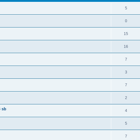
5
0
15
16
7
3
7
2
 sb
4
5
7