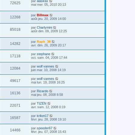
par
alaskax
72625
mai mer. 05, 2010 20:13
par
Billmax
12268
août jeu. 20, 2009 14:00
par
Charlymini
85018
août dim. 09, 2009 12:25
par
Raph_38
14282
avr. dim. 26, 2009 20:17
par
stephane
17118
oct. sam. 04, 2008 17:44
par
wolf vannes
12084
juin mar. 10, 2008 14:19
par
wolf vannes
49617
mai lun. 19, 2008 16:25
par
Ricardo
16136
mai jeu. 08, 2008 8:58
par
TIZEN
22071
avr. sam. 12, 2008 0:19
par
kriket17
16587
févr. jeu. 28, 2008 19:10
par
speeder67
14466
févr. jeu. 07, 2008 15:43