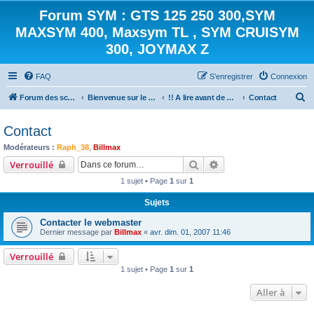
Forum SYM : GTS 125 250 300,SYM
MAXSYM 400, Maxsym TL , SYM CRUISYM
300, JOYMAX Z
FAQ
S’enregistrer
Connexion
R
Forum des scooters SYM - GTS -MAXSYM - CRUISYM - JOYMAX - Maxsym TL
Bienvenue sur le forum des scooters de la gamme SYM
!! A lire avant de poster !!
Contact
e
Contact
c
Modérateurs :
Raph_38
,
Billmax
h
Rechercher
Recherche avancée
Verrouillé
e
1 sujet • Page
1
sur
1
r
c
Sujets
h
Contacter le webmaster
e
Dernier message par
Billmax
«
avr. dim. 01, 2007 11:46
r
Verrouillé
1 sujet • Page
1
sur
1
Aller à