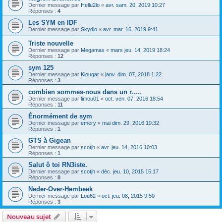
Dernier message par
Hellu2lo
«
avr. sam. 20, 2019 10:27
Réponses :
4
Les SYM en IDF
Dernier message par
Skydio
«
avr. mar. 16, 2019 9:41
Triste nouvelle
Dernier message par
Megamax
«
mars jeu. 14, 2019 18:24
Réponses :
12
sym 125
Dernier message par
Klougar
«
janv. dim. 07, 2018 1:22
Réponses :
3
combien sommes-nous dans un r.....
Dernier message par
limou01
«
oct. ven. 07, 2016 18:54
Réponses :
11
Énormément de sym
Dernier message par
emery
«
mai dim. 29, 2016 10:32
Réponses :
1
GTS à Gigean
Dernier message par
scotjh
«
avr. jeu. 14, 2016 10:03
Réponses :
1
Salut ô toi RN3iste.
Dernier message par
scotjh
«
déc. jeu. 10, 2015 15:17
Réponses :
8
Neder-Over-Hembeek
Dernier message par
Lou62
«
oct. jeu. 08, 2015 9:50
Réponses :
3
Nouveau sujet