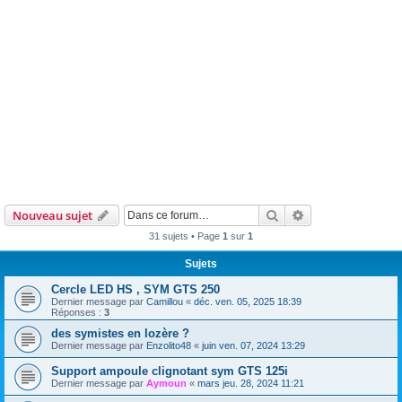
Rechercher
Recherche avanc
Nouveau sujet
31 sujets • Page
1
sur
1
Sujets
Cercle LED HS , SYM GTS 250
Dernier message par
Camillou
«
déc. ven. 05, 2025 18:39
Réponses :
3
des symistes en lozère ?
Dernier message par
Enzolito48
«
juin ven. 07, 2024 13:29
Support ampoule clignotant sym GTS 125i
Dernier message par
Aymoun
«
mars jeu. 28, 2024 11:21