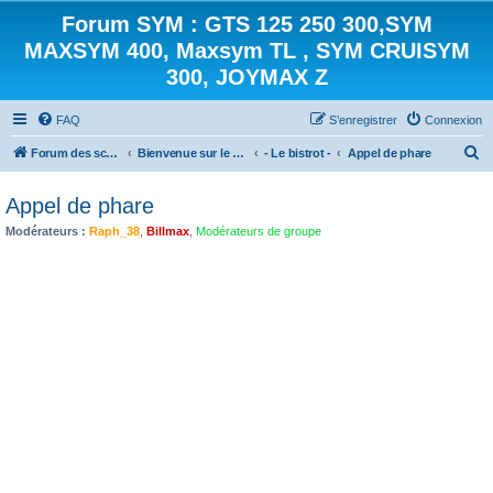
Forum SYM : GTS 125 250 300,SYM
MAXSYM 400, Maxsym TL , SYM CRUISYM
300, JOYMAX Z
FAQ
S’enregistrer
Connexion
R
Forum des scooters SYM - GTS -MAXSYM - CRUISYM - JOYMAX - Maxsym TL
Bienvenue sur le forum des scooters de la gamme SYM
- Le bistrot -
Appel de phare
e
Appel de phare
c
Modérateurs :
Raph_38
,
Billmax
,
Modérateurs de groupe
h
e
r
c
h
e
r