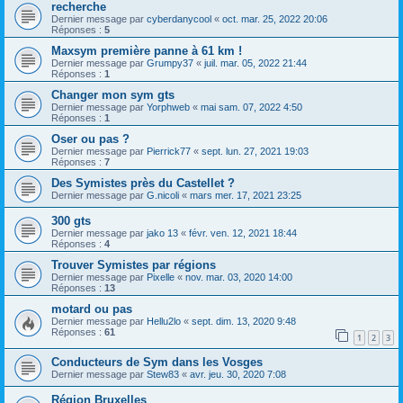
recherche
Dernier message par
cyberdanycool
«
oct. mar. 25, 2022 20:06
Réponses :
5
Maxsym première panne à 61 km !
Dernier message par
Grumpy37
«
juil. mar. 05, 2022 21:44
Réponses :
1
Changer mon sym gts
Dernier message par
Yorphweb
«
mai sam. 07, 2022 4:50
Réponses :
1
Oser ou pas ?
Dernier message par
Pierrick77
«
sept. lun. 27, 2021 19:03
Réponses :
7
Des Symistes près du Castellet ?
Dernier message par
G.nicoli
«
mars mer. 17, 2021 23:25
300 gts
Dernier message par
jako 13
«
févr. ven. 12, 2021 18:44
Réponses :
4
Trouver Symistes par régions
Dernier message par
Pixelle
«
nov. mar. 03, 2020 14:00
Réponses :
13
motard ou pas
Dernier message par
Hellu2lo
«
sept. dim. 13, 2020 9:48
Réponses :
61
1
2
3
Conducteurs de Sym dans les Vosges
Dernier message par
Stew83
«
avr. jeu. 30, 2020 7:08
Région Bruxelles