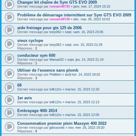
Changer kit chaîne de Sym GTS EVO 2009
Dernier message par
romain49730
«
janv. mer. 17, 2024 15:15
Problème de démarrage intermittent sur Sym GTS EVO 2009
Dernier message par
romain49730
«
déc. mar. 05, 2023 10:03
aide freinage pour gts 125 de 2006
Dernier message par
tony062
«
sept. sam. 16, 2023 23:06
vieux cyclope
Dernier message par
tony062
«
sept. ven. 15, 2023 21:29
Réponses :
2
conducteur sym 600
Dernier message par
Manuel32
«
sept. jeu. 14, 2023 21:19
Réponses :
1
Utiliser de l'essence sans plomb
Dernier message par
Petitben
«
août lun. 14, 2023 18:02
Réponses :
3
68
Dernier message par
tofk12rs
«
mai lun. 15, 2023 12:20
1er avis
Dernier message par
tofk12rs
«
mai lun. 15, 2023 12:13
Embrayage 400i 2014
Dernier message par
tofk12rs
«
mai lun. 15, 2023 12:05
Consommation premier plein Maxsym 400 2022
Dernier message par
jpbrussels
«
nov. mer. 16, 2022 19:20
Réponses :
9