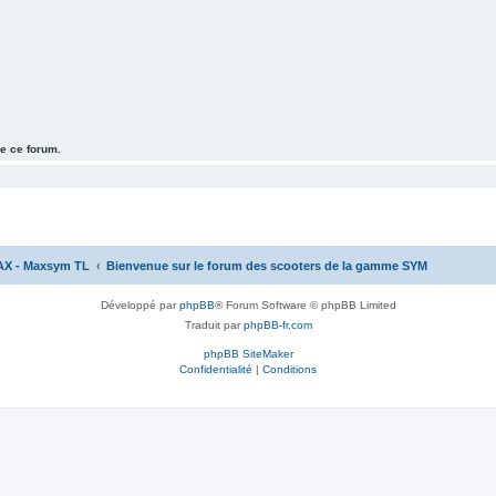
e ce forum.
AX - Maxsym TL
Bienvenue sur le forum des scooters de la gamme SYM
Développé par
phpBB
® Forum Software © phpBB Limited
Traduit par
phpBB-fr.com
phpBB SiteMaker
Confidentialité
|
Conditions