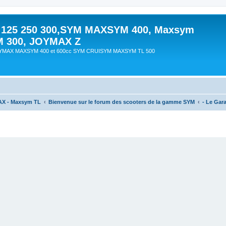
 125 250 300,SYM MAXSYM 400, Maxsym
M 300, JOYMAX Z
OYMAX MAXSYM 400 et 600cc SYM CRUISYM MAXSYM TL 500
AX - Maxsym TL
Bienvenue sur le forum des scooters de la gamme SYM
- Le Gar