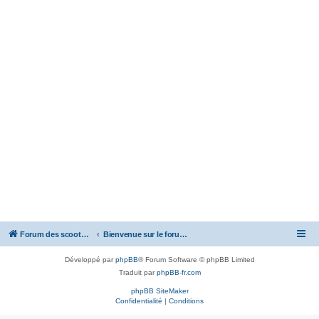
Forum des scooters SYM - GTS -MAXSYM - CRUISYM - JOYMAX - Maxsym TL
Bienvenue sur le forum des scooters de la gamme SYM
Développé par
phpBB
® Forum Software © phpBB Limited
Traduit par
phpBB-fr.com
phpBB SiteMaker
Confidentialité
|
Conditions