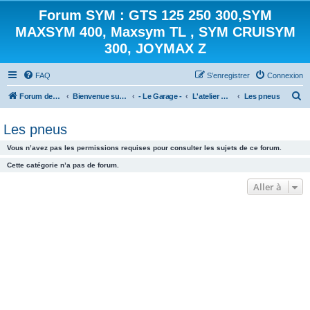
Forum SYM : GTS 125 250 300,SYM
MAXSYM 400, Maxsym TL , SYM CRUISYM
300, JOYMAX Z
FAQ
S’enregistrer
Connexion
R
Forum des scooters SYM - GTS -MAXSYM - CRUISYM - JOYMAX - Maxsym TL
Bienvenue sur le forum des scooters de la gamme SYM
- Le Garage -
L'atelier mécanique
Les pneus
e
Les pneus
c
h
Vous n’avez pas les permissions requises pour consulter les sujets de ce forum.
e
Cette catégorie n’a pas de forum.
r
Aller à
c
h
e
r