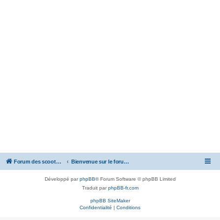
Forum des scooters SYM - GTS -MAXSYM - CRUISYM - JOYMAX - Maxsym TL
Bienvenue sur le forum des scooters de la gamme SYM
Développé par
phpBB
® Forum Software © phpBB Limited
Traduit par
phpBB-fr.com
phpBB SiteMaker
Confidentialité
|
Conditions