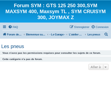
Forum SYM : GTS 125 250 300,SYM
MAXSYM 400, Maxsym TL , SYM CRUISYM
300, JOYMAX Z
FAQ
S’enregistrer
Connexion
R
Forum des scooters SYM - GTS -MAXSYM - CRUISYM - JOYMAX - Maxsym TL
Bienvenue sur le forum des scooters de la gamme SYM
- Le Garage -
L'atelier mécanique
Les pneus
e
Les pneus
c
h
Vous n’avez pas les permissions requises pour consulter les sujets de ce forum.
e
Cette catégorie n’a pas de forum.
r
Aller à
c
h
e
r