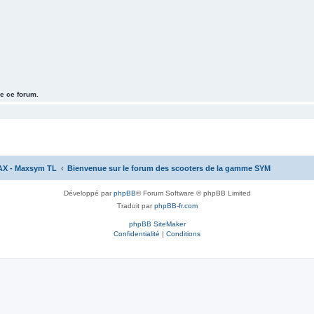
e ce forum.
AX - Maxsym TL
Bienvenue sur le forum des scooters de la gamme SYM
Développé par
phpBB
® Forum Software © phpBB Limited
Traduit par
phpBB-fr.com
phpBB SiteMaker
Confidentialité
|
Conditions