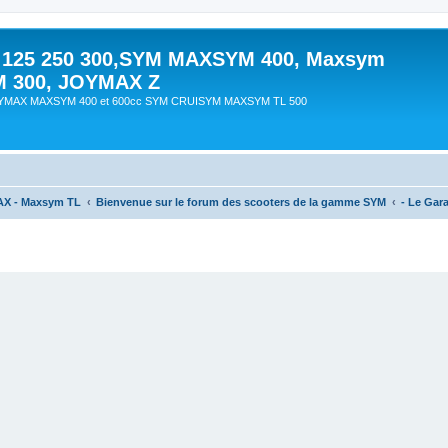
 125 250 300,SYM MAXSYM 400, Maxsym
M 300, JOYMAX Z
OYMAX MAXSYM 400 et 600cc SYM CRUISYM MAXSYM TL 500
AX - Maxsym TL
Bienvenue sur le forum des scooters de la gamme SYM
- Le Gar