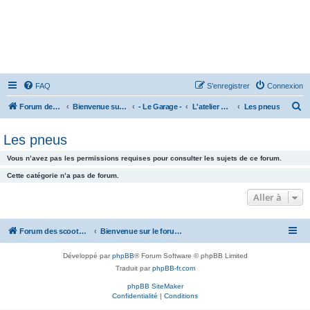
FAQ
S’enregistrer
Connexion
R
Forum des scooters SYM - GTS -MAXSYM - CRUISYM - JOYMAX - Maxsym TL
Bienvenue sur le forum des scooters de la gamme SYM
- Le Garage -
L'atelier mécanique
Les pneus
e
Les pneus
c
h
Vous n’avez pas les permissions requises pour consulter les sujets de ce forum.
e
Cette catégorie n’a pas de forum.
r
Aller à
c
h
Forum des scooters SYM - GTS -MAXSYM - CRUISYM - JOYMAX - Maxsym TL
Bienvenue sur le forum des scooters de la gamme SYM
e
r
Développé par
phpBB
® Forum Software © phpBB Limited
Traduit par
phpBB-fr.com
phpBB SiteMaker
Confidentialité
|
Conditions