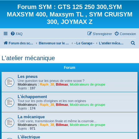
Forum SYM : GTS 125 250 300,SYM
MAXSYM 400, Maxsym TL , SYM CRUISYM
300, JOYMAX Z
FAQ
S’enregistrer
Connexion
R
Forum des scooters SYM - GTS -MAXSYM - CRUISYM - JOYMAX - Maxsym TL
Bienvenue sur le forum des scooters de la gamme SYM
- Le Garage -
L'atelier mécanique
e
L'atelier mécanique
c
h
Forum
e
Les pneus
r
Une question sur les pneus de votre scoot ?
Modérateurs :
Raph_38
,
Billmax
,
Modérateurs de groupe
c
Sujets :
197
h
L'échappement
Tout sur les pots d'origines et les non origines
e
Modérateurs :
Raph_38
,
Billmax
,
Modérateurs de groupe
Sujets :
174
r
La mécanique
Coté vario, transmission finale et même la courroie...
Modérateurs :
Raph_38
,
Billmax
,
Modérateurs de groupe
Sujets :
971
L'électrique