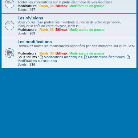
Toutes les informations sur la partie électrique de vos machines
Modérateurs :
Raph_38
,
Billmax
,
Modérateurs de groupe
Sujets :
457
Les révisions
Vous voulez faire profiter les membres du forum de votre expèrience,
Indiquer le coût de votre révision, c'est ici.
Modérateurs :
Raph_38
,
Billmax
,
Modérateurs de groupe
Sujets :
269
Les modifications
Retrouvez toutes les modifications apportées par nos membres sur leurs SYM
!
Modérateurs :
Raph_38
,
Billmax
,
Modérateurs de groupe
Sous-forums :
Modifications mécaniques
,
Modifications électriques
,
Modifications carrosseries
Sujets :
716