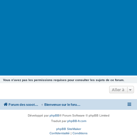
Vous n’avez pas les permissions requises pour consulter les sujets de ce forum.
Aller à
Forum des scooters SYM - GTS -MAXSYM - CRUISYM - JOYMAX - Maxsym TL
Bienvenue sur le forum des scooters de la gamme SYM
Développé par
phpBB
® Forum Software © phpBB Limited
Traduit par
phpBB-fr.com
phpBB SiteMaker
Confidentialité
|
Conditions