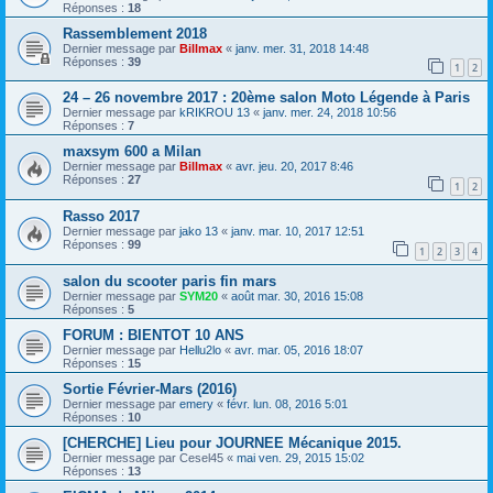
Réponses :
18
Rassemblement 2018
Dernier message par
Billmax
«
janv. mer. 31, 2018 14:48
Réponses :
39
1
2
24 – 26 novembre 2017 : 20ème salon Moto Légende à Paris
Dernier message par
kRIKROU 13
«
janv. mer. 24, 2018 10:56
Réponses :
7
maxsym 600 a Milan
Dernier message par
Billmax
«
avr. jeu. 20, 2017 8:46
Réponses :
27
1
2
Rasso 2017
Dernier message par
jako 13
«
janv. mar. 10, 2017 12:51
Réponses :
99
1
2
3
4
salon du scooter paris fin mars
Dernier message par
SYM20
«
août mar. 30, 2016 15:08
Réponses :
5
FORUM : BIENTOT 10 ANS
Dernier message par
Hellu2lo
«
avr. mar. 05, 2016 18:07
Réponses :
15
Sortie Février-Mars (2016)
Dernier message par
emery
«
févr. lun. 08, 2016 5:01
Réponses :
10
[CHERCHE] Lieu pour JOURNEE Mécanique 2015.
Dernier message par
Cesel45
«
mai ven. 29, 2015 15:02
Réponses :
13