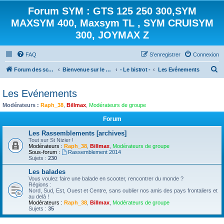
Forum SYM : GTS 125 250 300,SYM
MAXSYM 400, Maxsym TL , SYM CRUISYM
300, JOYMAX Z
FAQ
S’enregistrer
Connexion
R
Forum des scooters SYM - GTS -MAXSYM - CRUISYM - JOYMAX - Maxsym TL
Bienvenue sur le forum des scooters de la gamme SYM
- Le bistrot -
Les Evénements
e
Les Evénements
c
Modérateurs :
Raph_38
,
Billmax
,
Modérateurs de groupe
h
e
Forum
r
Les Rassemblements [archives]
Tout sur St Nizier !
c
Modérateurs :
Raph_38
,
Billmax
,
Modérateurs de groupe
Sous-forum :
Rassemblement 2014
h
Sujets :
230
e
Les balades
r
Vous voulez faire une balade en scooter, rencontrer du monde ?
Régions :
Nord, Sud, Est, Ouest et Centre, sans oublier nos amis des pays frontaliers et
au delà !
Modérateurs :
Raph_38
,
Billmax
,
Modérateurs de groupe
Sujets :
35