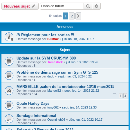
Rechercher
Recherche avanc
Nouveau sujet
1
2
Suivante
64 sujets
Annonces
/!\ Réglement pour les sorties /!\
Dernier message par
Billmax
«
juin lun. 18, 2007 11:07
Sujets
Update sur la SYM CRUISYM 300
Dernier message par
Jameshek
«
juil. lun. 13, 2026 19:26
Réponses :
8
Problème de démarrage sur un Sym GTS 125
Dernier message par
dudu
«
sept. mar. 03, 2024 6:22
Réponses :
1
MARSEILLE ,salon de la moto/scooter 13/16 mars2015
Dernier message par
Manuel32
«
sept. jeu. 14, 2023 21:22
Réponses :
34
1
2
Opale Harley Days
Dernier message par
tony062
«
sept. jeu. 14, 2023 12:33
Sondage International
Dernier message par
Quentinoh03
«
déc. jeu. 01, 2022 10:17
Réponses :
15
Salon du 2 Roues de Lyon 2022