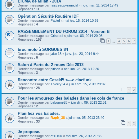
EICMA de Milan - 2014
Dernier message par
faisceaupyramidal
«
nov. mar. 11, 2014 17:49
Réponses :
11
Opération Sécurité Routière IDF
Dernier message par
Fablef
«
mai jeu. 15, 2014 10:59
Réponses :
4
RASSEMBLEMENT DU FORUM 2014 - Version B
Dernier message par
Criscool
«
juin mar. 03, 2014 20:05
Réponses :
157
1
4
5
6
7
…
broc moto à SORGUES 84
Dernier message par
jako 13
«
janv. jeu. 23, 2014 9:44
Réponses :
6
Salon à Paris du 2 roues Déc 2013
Dernier message par
pitiben
«
oct. lun. 28, 2013 12:26
Réponses :
3
Rencontre entre Cesel45 <---> clacfunk
Dernier message par
Thierry34
«
juin sam. 15, 2013 23:07
Réponses :
28
1
2
Pour les amoureux des balades dans les cols de france
Dernier message par
baboune28
«
juin dim. 09, 2013 22:51
Réponses :
2
Planifiez vos balades.
Dernier message par
Raph_38
«
juin mer. 05, 2013 23:40
Réponses :
33
1
2
Je propose.
Dernier message par
cf11100
«
mai dim. 26, 2013 21:36