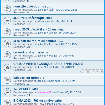
Réponses :
9
nouvelle date pour le sud
Dernier message par
jako 13
«
août mer. 14, 2019 12:13
Réponses :
9
JOURNEE Mécanique 2018
Dernier message par
dudu
«
juin dim. 02, 2019 21:49
Réponses :
12
rasso 2009: c'etait il y a 10ans deja!
Dernier message par
jako 13
«
avr. lun. 15, 2019 16:04
Réponses :
5
la raison du forum en sommeil.....
Dernier message par
jako 13
«
févr. sam. 09, 2019 19:53
Réponses :
24
ce week end à marseille
Dernier message par
jako 13
«
oct. jeu. 04, 2018 5:57
Réponses :
15
CR:JOURNEE MECANIQUE PARISIENNE 06/2017
Dernier message par
Eric 74
«
sept. dim. 23, 2018 21:37
Réponses :
121
1
2
3
4
5
balades sur grenoble
Dernier message par
jako 13
«
août sam. 18, 2018 7:41
Réponses :
1
1er VENDÉE MOB
Dernier message par
sacrecat03
«
août ven. 03, 2018 8:09
Réponses :
14
EICMA 2013 - 70ème anniversaire...
Dernier message par
Titi67
«
mars jeu. 08, 2018 6:46