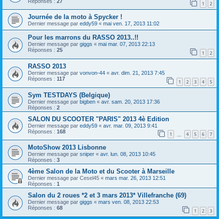
Réponses :
27
1
2
Journée de la moto à Spycker !
Dernier message par
eddy59
«
mai ven. 17, 2013 11:02
Pour les marrons du RASSO 2013..!!
Dernier message par
giggs
«
mai mar. 07, 2013 22:13
Réponses :
25
1
2
RASSO 2013
Dernier message par
vonvon-44
«
avr. dim. 21, 2013 7:45
Réponses :
117
1
2
3
4
5
Sym TESTDAYS (Belgique)
Dernier message par
bigben
«
avr. sam. 20, 2013 17:36
Réponses :
2
SALON DU SCOOTER "PARIS" 2013 4è Edition
Dernier message par
eddy59
«
avr. mar. 09, 2013 9:41
Réponses :
168
1
4
5
6
7
…
MotoShow 2013 Lisbonne
Dernier message par
sniper
«
avr. lun. 08, 2013 10:45
Réponses :
3
4ème Salon de la Moto et du Scooter à Marseille
Dernier message par
Cesel45
«
mars mar. 26, 2013 12:51
Réponses :
1
Salon du 2 roues *2 et 3 mars 2013* Villefranche (69)
Dernier message par
giggs
«
mars ven. 08, 2013 22:53
Réponses :
68
1
2
3