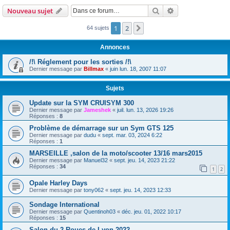
Rechercher
Recherche avanc
Nouveau sujet
1
2
Suivante
64 sujets
Annonces
/!\ Réglement pour les sorties /!\
Dernier message par
Billmax
«
juin lun. 18, 2007 11:07
Sujets
Update sur la SYM CRUISYM 300
Dernier message par
Jameshek
«
juil. lun. 13, 2026 19:26
Réponses :
8
Problème de démarrage sur un Sym GTS 125
Dernier message par
dudu
«
sept. mar. 03, 2024 6:22
Réponses :
1
MARSEILLE ,salon de la moto/scooter 13/16 mars2015
Dernier message par
Manuel32
«
sept. jeu. 14, 2023 21:22
Réponses :
34
1
2
Opale Harley Days
Dernier message par
tony062
«
sept. jeu. 14, 2023 12:33
Sondage International
Dernier message par
Quentinoh03
«
déc. jeu. 01, 2022 10:17
Réponses :
15
Salon du 2 Roues de Lyon 2022