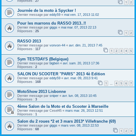
Réponses :
27
1
2
Journée de la moto à Spycker !
Dernier message par
eddy59
«
mai ven. 17, 2013 11:02
Pour les marrons du RASSO 2013..!!
Dernier message par
giggs
«
mai mar. 07, 2013 22:13
Réponses :
25
1
2
RASSO 2013
Dernier message par
vonvon-44
«
avr. dim. 21, 2013 7:45
Réponses :
117
1
2
3
4
5
Sym TESTDAYS (Belgique)
Dernier message par
bigben
«
avr. sam. 20, 2013 17:36
Réponses :
2
SALON DU SCOOTER "PARIS" 2013 4è Edition
Dernier message par
eddy59
«
avr. mar. 09, 2013 9:41
Réponses :
168
1
4
5
6
7
…
MotoShow 2013 Lisbonne
Dernier message par
sniper
«
avr. lun. 08, 2013 10:45
Réponses :
3
4ème Salon de la Moto et du Scooter à Marseille
Dernier message par
Cesel45
«
mars mar. 26, 2013 12:51
Réponses :
1
Salon du 2 roues *2 et 3 mars 2013* Villefranche (69)
Dernier message par
giggs
«
mars ven. 08, 2013 22:53
Réponses :
68
1
2
3