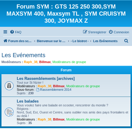
Forum SYM : GTS 125 250 300,SYM
MAXSYM 400, Maxsym TL , SYM CRUISYM
300, JOYMAX Z
FAQ
S’enregistrer
Connexion
R
Forum des scooters SYM - GTS -MAXSYM - CRUISYM - JOYMAX - Maxsym TL
Bienvenue sur le forum des scooters de la gamme SYM
- Le bistrot -
Les Evénements
e
Les Evénements
c
Modérateurs :
Raph_38
,
Billmax
,
Modérateurs de groupe
h
e
Forum
r
Les Rassemblements [archives]
Tout sur St Nizier !
c
Modérateurs :
Raph_38
,
Billmax
,
Modérateurs de groupe
Sous-forum :
Rassemblement 2014
h
Sujets :
230
e
Les balades
r
Vous voulez faire une balade en scooter, rencontrer du monde ?
Régions :
Nord, Sud, Est, Ouest et Centre, sans oublier nos amis des pays frontaliers et
au delà !
Modérateurs :
Raph_38
,
Billmax
,
Modérateurs de groupe
Sujets :
35