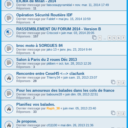
EICMA de Milan - 2014
Dernier message par
faisceaupyramidal
«
nov. mar. 11, 2014 17:49
Réponses :
11
Opération Sécurité Routière IDF
Dernier message par
Fablef
«
mai jeu. 15, 2014 10:59
Réponses :
4
RASSEMBLEMENT DU FORUM 2014 - Version B
Dernier message par
Criscool
«
juin mar. 03, 2014 20:05
Réponses :
157
1
4
5
6
7
…
broc moto à SORGUES 84
Dernier message par
jako 13
«
janv. jeu. 23, 2014 9:44
Réponses :
6
Salon à Paris du 2 roues Déc 2013
Dernier message par
pitiben
«
oct. lun. 28, 2013 12:26
Réponses :
3
Rencontre entre Cesel45 <---> clacfunk
Dernier message par
Thierry34
«
juin sam. 15, 2013 23:07
Réponses :
28
1
2
Pour les amoureux des balades dans les cols de france
Dernier message par
baboune28
«
juin dim. 09, 2013 22:51
Réponses :
2
Planifiez vos balades.
Dernier message par
Raph_38
«
juin mer. 05, 2013 23:40
Réponses :
33
1
2
Je propose.
Dernier message par
cf11100
«
mai dim. 26, 2013 21:36