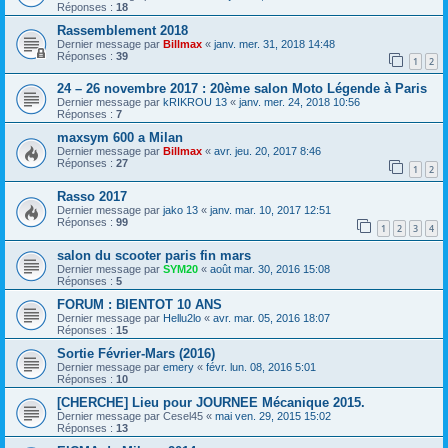
Réponses :
18
Rassemblement 2018
Dernier message par
Billmax
«
janv. mer. 31, 2018 14:48
Réponses :
39
1
2
24 – 26 novembre 2017 : 20ème salon Moto Légende à Paris
Dernier message par
kRIKROU 13
«
janv. mer. 24, 2018 10:56
Réponses :
7
maxsym 600 a Milan
Dernier message par
Billmax
«
avr. jeu. 20, 2017 8:46
Réponses :
27
1
2
Rasso 2017
Dernier message par
jako 13
«
janv. mar. 10, 2017 12:51
Réponses :
99
1
2
3
4
salon du scooter paris fin mars
Dernier message par
SYM20
«
août mar. 30, 2016 15:08
Réponses :
5
FORUM : BIENTOT 10 ANS
Dernier message par
Hellu2lo
«
avr. mar. 05, 2016 18:07
Réponses :
15
Sortie Février-Mars (2016)
Dernier message par
emery
«
févr. lun. 08, 2016 5:01
Réponses :
10
[CHERCHE] Lieu pour JOURNEE Mécanique 2015.
Dernier message par
Cesel45
«
mai ven. 29, 2015 15:02
Réponses :
13