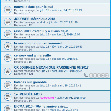
Réponses :
9
nouvelle date pour le sud
Dernier message par
jako 13
«
août mer. 14, 2019 12:13
Réponses :
9
JOURNEE Mécanique 2018
Dernier message par
dudu
«
juin dim. 02, 2019 21:49
Réponses :
12
rasso 2009: c'etait il y a 10ans deja!
Dernier message par
jako 13
«
avr. lun. 15, 2019 16:04
Réponses :
5
la raison du forum en sommeil.....
Dernier message par
jako 13
«
févr. sam. 09, 2019 19:53
Réponses :
24
ce week end à marseille
Dernier message par
jako 13
«
oct. jeu. 04, 2018 5:57
Réponses :
15
CR:JOURNEE MECANIQUE PARISIENNE 06/2017
Dernier message par
Eric 74
«
sept. dim. 23, 2018 21:37
Réponses :
121
1
2
3
4
5
balades sur grenoble
Dernier message par
jako 13
«
août sam. 18, 2018 7:41
Réponses :
1
1er VENDÉE MOB
Dernier message par
sacrecat03
«
août ven. 03, 2018 8:09
Réponses :
14
EICMA 2013 - 70ème anniversaire...
Dernier message par
Titi67
«
mars jeu. 08, 2018 6:46