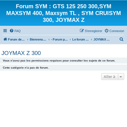
Forum SYM : GTS 125 250 300,SYM
MAXSYM 400, Maxsym TL , SYM CRUISYM
300, JOYMAX Z
FAQ
S’enregistrer
Connexion
R
Forum des scooters SYM - GTS -MAXSYM - CRUISYM - JOYMAX - Maxsym TL
Bienvenue sur le forum des scooters de la gamme SYM
- Forum principal -
Le forum des Scooters SYM
JOYMAX Z 300
e
JOYMAX Z 300
c
h
Vous n’avez pas les permissions requises pour consulter les sujets de ce forum.
e
Cette catégorie n’a pas de forum.
r
Aller à
c
h
e
r