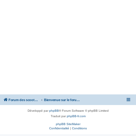
Forum des scooters SYM - GTS -MAXSYM - CRUISYM - JOYMAX - Maxsym TL
Bienvenue sur le forum des scooters de la gamme SYM
Développé par
phpBB
® Forum Software © phpBB Limited
Traduit par
phpBB-fr.com
phpBB SiteMaker
Confidentialité
|
Conditions