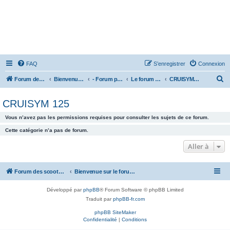
FAQ
S’enregistrer
Connexion
R
Forum des scooters SYM - GTS -MAXSYM - CRUISYM - JOYMAX - Maxsym TL
Bienvenue sur le forum des scooters de la gamme SYM
- Forum principal -
Le forum des Scooters SYM
CRUISYM 125
e
CRUISYM 125
c
h
Vous n’avez pas les permissions requises pour consulter les sujets de ce forum.
e
Cette catégorie n’a pas de forum.
r
Aller à
c
h
Forum des scooters SYM - GTS -MAXSYM - CRUISYM - JOYMAX - Maxsym TL
Bienvenue sur le forum des scooters de la gamme SYM
e
r
Développé par
phpBB
® Forum Software © phpBB Limited
Traduit par
phpBB-fr.com
phpBB SiteMaker
Confidentialité
|
Conditions