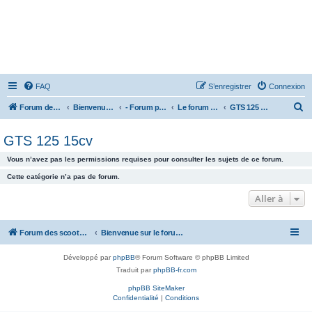
FAQ
S’enregistrer
Connexion
R
Forum des scooters SYM - GTS -MAXSYM - CRUISYM - JOYMAX - Maxsym TL
Bienvenue sur le forum des scooters de la gamme SYM
- Forum principal -
Le forum des Scooters SYM
GTS 125 15cv
e
GTS 125 15cv
c
h
Vous n’avez pas les permissions requises pour consulter les sujets de ce forum.
e
Cette catégorie n’a pas de forum.
r
Aller à
c
h
Forum des scooters SYM - GTS -MAXSYM - CRUISYM - JOYMAX - Maxsym TL
Bienvenue sur le forum des scooters de la gamme SYM
e
r
Développé par
phpBB
® Forum Software © phpBB Limited
Traduit par
phpBB-fr.com
phpBB SiteMaker
Confidentialité
|
Conditions