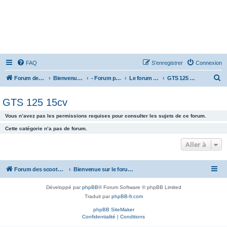
FAQ
S’enregistrer
Connexion
R
Forum des scooters SYM - GTS -MAXSYM - CRUISYM - JOYMAX - Maxsym TL
Bienvenue sur le forum des scooters de la gamme SYM
- Forum principal -
Le forum des Scooters SYM
GTS 125 15cv
e
GTS 125 15cv
c
h
Vous n’avez pas les permissions requises pour consulter les sujets de ce forum.
e
Cette catégorie n’a pas de forum.
r
Aller à
c
h
Forum des scooters SYM - GTS -MAXSYM - CRUISYM - JOYMAX - Maxsym TL
Bienvenue sur le forum des scooters de la gamme SYM
e
r
Développé par
phpBB
® Forum Software © phpBB Limited
Traduit par
phpBB-fr.com
phpBB SiteMaker
Confidentialité
|
Conditions