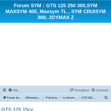
Forum SYM : GTS 125 250 300,SYM
MAXSYM 400, Maxsym TL , SYM CRUISYM
300, JOYMAX Z
FAQ
S’enregistrer
Connexion
R
Forum des scooters SYM - GTS -MAXSYM - CRUISYM - JOYMAX - Maxsym TL
Bienvenue sur le forum des scooters de la gamme SYM
- Forum principal -
Le forum des Scooters SYM
GTS 125 15cv
e
GTS 125 15cv
c