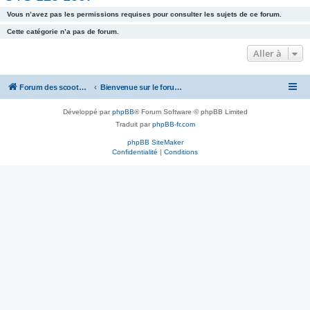
h
Vous n’avez pas les permissions requises pour consulter les sujets de ce forum.
e
Cette catégorie n’a pas de forum.
r
Aller à
c
h
Forum des scooters SYM - GTS -MAXSYM - CRUISYM - JOYMAX - Maxsym TL
Bienvenue sur le forum des scooters de la gamme SYM
e
r
Développé par
phpBB
® Forum Software © phpBB Limited
Traduit par
phpBB-fr.com
phpBB SiteMaker
Confidentialité
|
Conditions