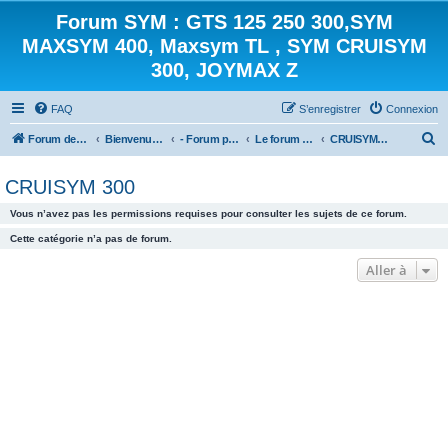
Forum SYM : GTS 125 250 300,SYM
MAXSYM 400, Maxsym TL , SYM CRUISYM
300, JOYMAX Z
FAQ
S’enregistrer
Connexion
R
Forum des scooters SYM - GTS -MAXSYM - CRUISYM - JOYMAX - Maxsym TL
Bienvenue sur le forum des scooters de la gamme SYM
- Forum principal -
Le forum des Scooters SYM
CRUISYM 300
e
CRUISYM 300
c
h
Vous n’avez pas les permissions requises pour consulter les sujets de ce forum.
e
Cette catégorie n’a pas de forum.
r
Aller à
c
h
e
r