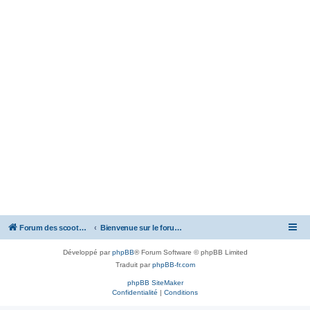
Forum des scooters SYM - GTS -MAXSYM - CRUISYM - JOYMAX - Maxsym TL
Bienvenue sur le forum des scooters de la gamme SYM
Développé par
phpBB
® Forum Software © phpBB Limited
Traduit par
phpBB-fr.com
phpBB SiteMaker
Confidentialité
|
Conditions