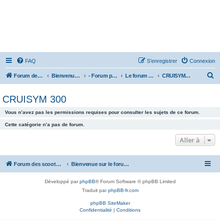
FAQ
S’enregistrer
Connexion
R
Forum des scooters SYM - GTS -MAXSYM - CRUISYM - JOYMAX - Maxsym TL
Bienvenue sur le forum des scooters de la gamme SYM
- Forum principal -
Le forum des Scooters SYM
CRUISYM 300
e
CRUISYM 300
c
h
Vous n’avez pas les permissions requises pour consulter les sujets de ce forum.
e
Cette catégorie n’a pas de forum.
r
Aller à
c
h
Forum des scooters SYM - GTS -MAXSYM - CRUISYM - JOYMAX - Maxsym TL
Bienvenue sur le forum des scooters de la gamme SYM
e
r
Développé par
phpBB
® Forum Software © phpBB Limited
Traduit par
phpBB-fr.com
phpBB SiteMaker
Confidentialité
|
Conditions