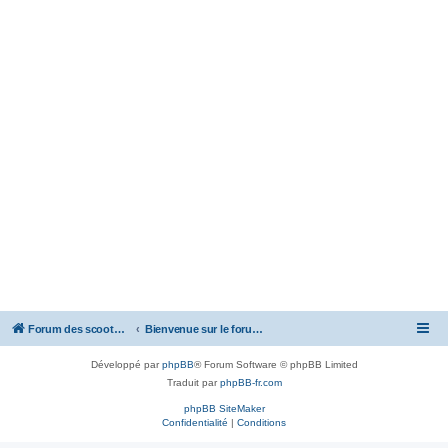
Forum des scooters SYM - GTS -MAXSYM - CRUISYM - JOYMAX - Maxsym TL
Bienvenue sur le forum des scooters de la gamme SYM
Développé par
phpBB
® Forum Software © phpBB Limited
Traduit par
phpBB-fr.com
phpBB SiteMaker
Confidentialité
|
Conditions