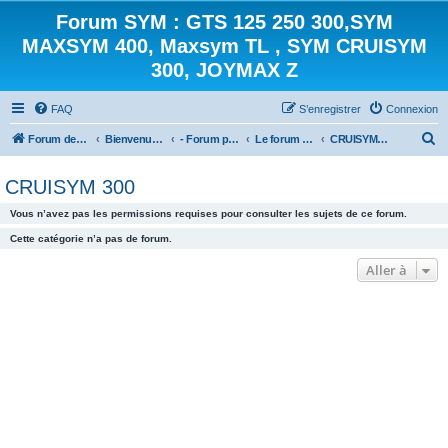
Forum SYM : GTS 125 250 300,SYM
MAXSYM 400, Maxsym TL , SYM CRUISYM
300, JOYMAX Z
FAQ
S’enregistrer
Connexion
R
Forum des scooters SYM - GTS -MAXSYM - CRUISYM - JOYMAX - Maxsym TL
Bienvenue sur le forum des scooters de la gamme SYM
- Forum principal -
Le forum des Scooters SYM
CRUISYM 300
e
CRUISYM 300
c
h
Vous n’avez pas les permissions requises pour consulter les sujets de ce forum.
e
Cette catégorie n’a pas de forum.
r
Aller à
c
h
e
r