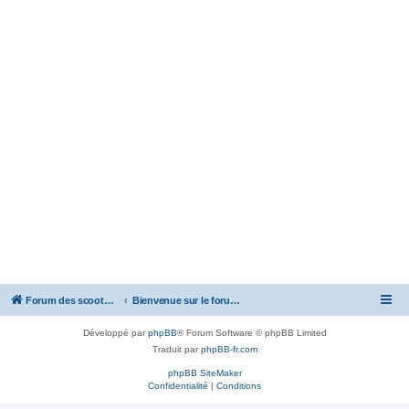
Forum des scooters SYM - GTS -MAXSYM - CRUISYM - JOYMAX - Maxsym TL
Bienvenue sur le forum des scooters de la gamme SYM
Développé par
phpBB
® Forum Software © phpBB Limited
Traduit par
phpBB-fr.com
phpBB SiteMaker
Confidentialité
|
Conditions