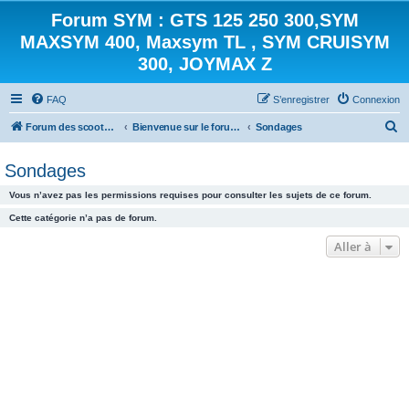
Forum SYM : GTS 125 250 300,SYM
MAXSYM 400, Maxsym TL , SYM CRUISYM
300, JOYMAX Z
FAQ
S’enregistrer
Connexion
R
Forum des scooters SYM - GTS -MAXSYM - CRUISYM - JOYMAX - Maxsym TL
Bienvenue sur le forum des scooters de la gamme SYM
Sondages
e
Sondages
c
h
Vous n’avez pas les permissions requises pour consulter les sujets de ce forum.
e
Cette catégorie n’a pas de forum.
r
Aller à
c
h
e
r