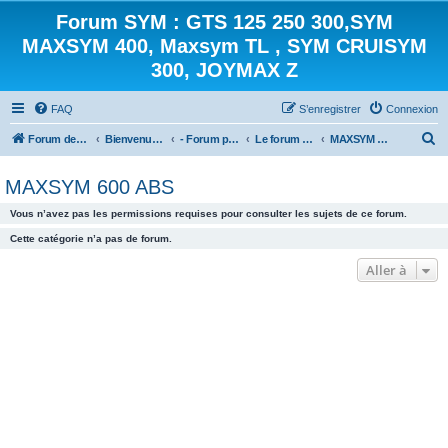
Forum SYM : GTS 125 250 300,SYM
MAXSYM 400, Maxsym TL , SYM CRUISYM
300, JOYMAX Z
FAQ
S’enregistrer
Connexion
R
Forum des scooters SYM - GTS -MAXSYM - CRUISYM - JOYMAX - Maxsym TL
Bienvenue sur le forum des scooters de la gamme SYM
- Forum principal -
Le forum des Scooters SYM
MAXSYM 600 ABS
e
MAXSYM 600 ABS
c
h
Vous n’avez pas les permissions requises pour consulter les sujets de ce forum.
e
Cette catégorie n’a pas de forum.
r
Aller à
c
h
e
r