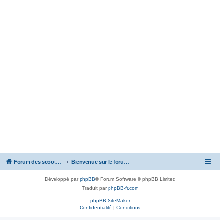
Forum des scooters SYM - GTS -MAXSYM - CRUISYM - JOYMAX - Maxsym TL
Bienvenue sur le forum des scooters de la gamme SYM
Développé par
phpBB
® Forum Software © phpBB Limited
Traduit par
phpBB-fr.com
phpBB SiteMaker
Confidentialité
|
Conditions