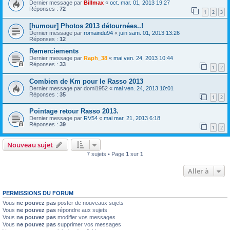
Dernier message par
Billmax
«
oct. mar. 01, 2013 19:27
Réponses :
72
1
2
3
[humour] Photos 2013 détournées..!
Dernier message par
romaindu94
«
juin sam. 01, 2013 13:26
Réponses :
12
Remerciements
Dernier message par
Raph_38
«
mai ven. 24, 2013 10:44
Réponses :
33
1
2
Combien de Km pour le Rasso 2013
Dernier message par
domi1952
«
mai ven. 24, 2013 10:01
Réponses :
35
1
2
Pointage retour Rasso 2013.
Dernier message par
RV54
«
mai mar. 21, 2013 6:18
Réponses :
39
1
2
Nouveau sujet
7 sujets • Page
1
sur
1
Aller à
PERMISSIONS DU FORUM
Vous
ne pouvez pas
poster de nouveaux sujets
Vous
ne pouvez pas
répondre aux sujets
Vous
ne pouvez pas
modifier vos messages
Vous
ne pouvez pas
supprimer vos messages