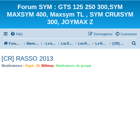
Forum SYM : GTS 125 250 300,SYM
MAXSYM 400, Maxsym TL , SYM CRUISYM
300, JOYMAX Z
FAQ
S’enregistrer
Connexion
R
Forum des scooters SYM - GTS -MAXSYM - CRUISYM - JOYMAX - Maxsym TL
Bienvenue sur le forum des scooters de la gamme SYM
- Le bistrot -
Les Evénements
Les Rassemblements [archives]
Le RASSO 2013
[CR] RASSO 2013
e
[CR] RASSO 2013
c
Modérateurs :
Raph_38
,
Billmax
,
Modérateurs de groupe
h
e
r
c
h
e
r