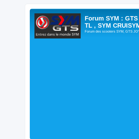
Forum SYM : GTS
TL , SYM CRUISY
Forum des scooters SYM, GTS J