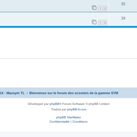
35
1
2
39
1
2
AX - Maxsym TL
Bienvenue sur le forum des scooters de la gamme SYM
Développé par
phpBB
® Forum Software © phpBB Limited
Traduit par
phpBB-fr.com
phpBB SiteMaker
Confidentialité
|
Conditions