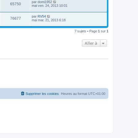
par
domi1952
65750
mai ven. 24, 2013 10:01
par
RV54
76677
mai mar. 21, 2013 6:18
7 sujets • Page
1
sur
1
Aller à
Supprimer les cookies
Heures au format
UTC+01:00