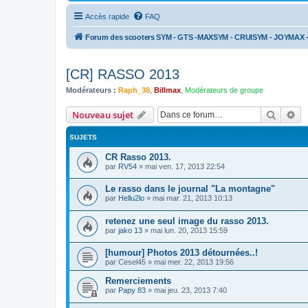
Accès rapide
FAQ
Forum des scooters SYM - GTS -MAXSYM - CRUISYM - JOYMAX 
[CR] RASSO 2013
Modérateurs :
Raph_38
,
Billmax
,
Modérateurs de groupe
Recher
Re
Nouveau sujet
SUJETS
CR Rasso 2013.
par
RV54
»
mai ven. 17, 2013 22:54
Le rasso dans le journal "La montagne"
par
Hellu2lo
»
mai mar. 21, 2013 10:13
retenez une seul image du rasso 2013.
par
jako 13
»
mai lun. 20, 2013 15:59
[humour] Photos 2013 détournées..!
par
Cesel45
»
mai mer. 22, 2013 19:56
Remerciements
par
Papy 83
»
mai jeu. 23, 2013 7:40