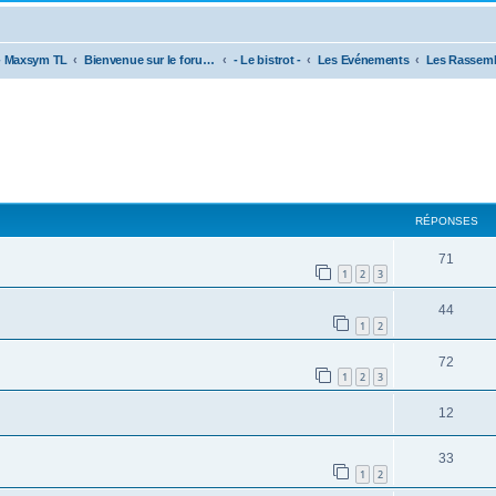
- Maxsym TL
Bienvenue sur le forum des scooters de la gamme SYM
- Le bistrot -
Les Evénements
cher
cherche avancée
RÉPONSES
71
1
2
3
44
1
2
72
1
2
3
12
33
1
2