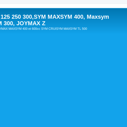
 125 250 300,SYM MAXSYM 400, Maxsym
M 300, JOYMAX Z
OYMAX MAXSYM 400 et 600cc SYM CRUISYM MAXSYM TL 500