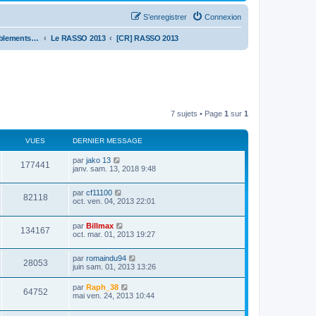
S’enregistrer
Connexion
Les Rassemblements [archives]
Le RASSO 2013
[CR] RASSO 2013
7 sujets • Page
1
sur
1
VUES
DERNIER MESSAGE
par
jako 13
177441
janv. sam. 13, 2018 9:48
par
cf11100
82118
oct. ven. 04, 2013 22:01
par
Billmax
134167
oct. mar. 01, 2013 19:27
par
romaindu94
28053
juin sam. 01, 2013 13:26
par
Raph_38
64752
mai ven. 24, 2013 10:44